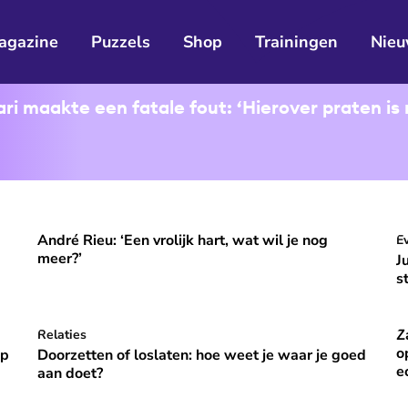
agazine
Puzzels
Shop
Trainingen
Nieu
i maakte een fatale fout: ‘Hierover praten is 
André Rieu: ‘Een vrolijk hart, wat wil je nog
ooral niet opvallen, niet veranderen'
André Rieu: ‘Een vrolijk hart, wat wil je nog meer?’
J
E
⭐
Premium
meer?’
J
s
Z
p vakantie om gelukkig te zijn’
Doorzetten of loslaten: hoe weet je waar je goed aan do
Relaties
Za
⭐
Premium
o
óp
Doorzetten of loslaten: hoe weet je waar je goed
e
aan doet?