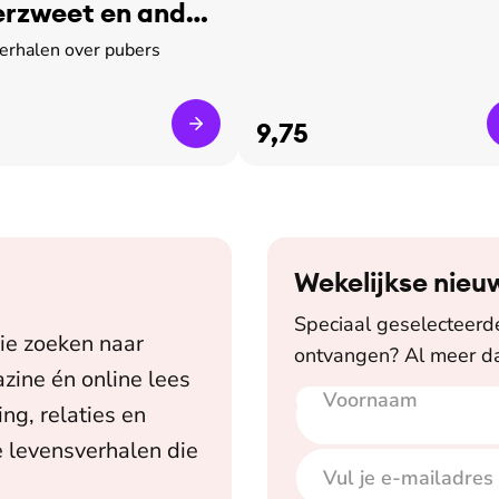
rzweet en ander
verhalen over pubers
9,75
Wekelijkse nieu
Speciaal geselecteerde 
ie zoeken naar
ontvangen? Al meer da
zine én online lees
Voornaam
E-mailadres
ing, relaties en
 levensverhalen die