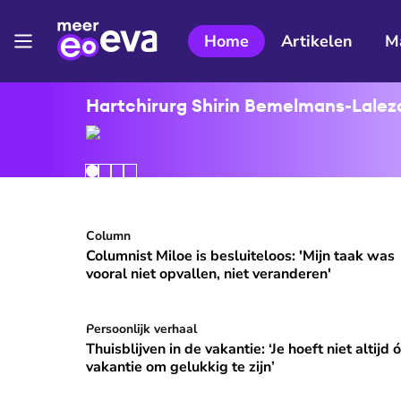
Home
Artikelen
M
Hartchirurg Shirin Bemelmans-Lalezar
Columnist Miloe is besluiteloos: 'Mijn taak was v
Column
⭐
Premium
Columnist Miloe is besluiteloos: 'Mijn taak was
vooral niet opvallen, niet veranderen'
Thuisblijven in de vakantie: ‘Je hoeft niet altijd ó
Persoonlijk verhaal
Thuisblijven in de vakantie: ‘Je hoeft niet altijd 
vakantie om gelukkig te zijn’