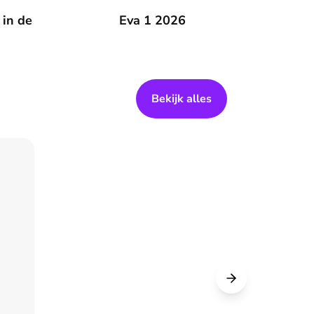
 zomer
 in de
Eva 1 2026
Eva 1 2026
Bekijk alles