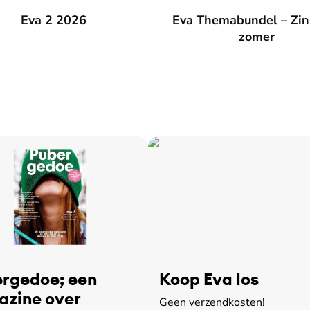
026
Eva 2 2026
Eva Themabundel – Zin in de
Eva Themabundel – Zin
zomer
rgedoe; een
Koop Eva los
zine over
Geen verzendkosten!