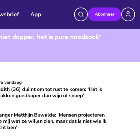
wsbrief
App
Abonneer
niet dapper, het is pure noodzaak’
udith (36) duimt om tot rust te komen: ‘Het is stukken goedkop
va vandaag
⭐
Premium
udith (36) duimt om tot rust te komen: ‘Het is
tukken goedkoper dan wijn of snoep’
anger Matthijn Buwalda: ‘Mensen projecteren
et?
nger Matthijn Buwalda: ‘Mensen projecteren op mij wat ze wille
⭐
Premium
p mij wat ze willen zien, maar dat is niet wie ik
cht ben’