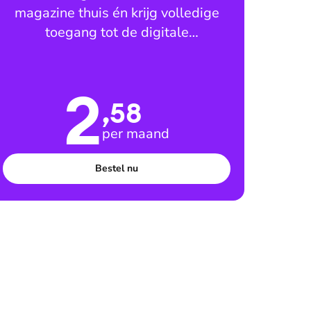
magazine thuis én krijg volledige
toegang tot de digitale
leesomgeving
2
,58
per maand
Bestel nu