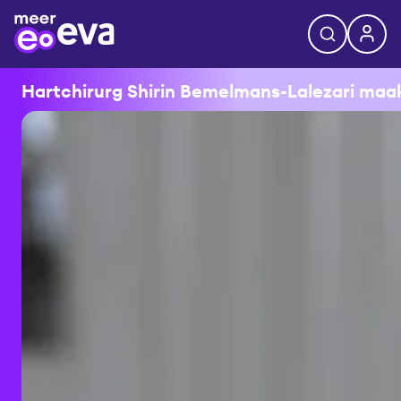
Hartchirurg Shirin Bemelmans-Lalezari maakt