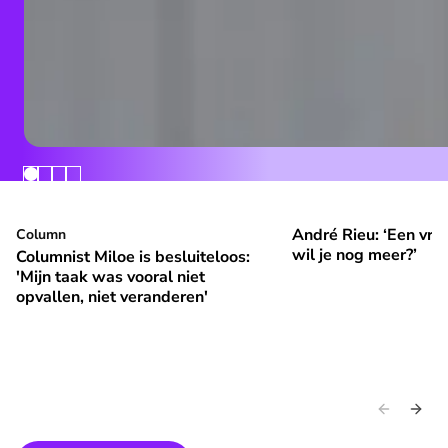
André Rieu: ‘Een vrol
Columnist Miloe is besluiteloos: 'Mijn taak was vooral niet 
Column
André Rieu: ‘Een vroli
⭐
⭐
Premium
Premium
wil je nog meer?’
Columnist Miloe is besluiteloos:
'Mijn taak was vooral niet
opvallen, niet veranderen'