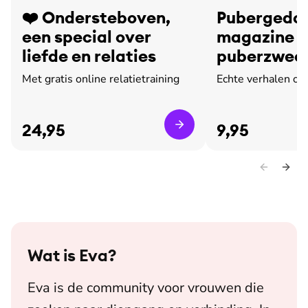
❤️ Ondersteboven,
Pubergedoe
een special over
magazine o
liefde en relaties
puberzweet
leed
Met gratis online relatietraining
Echte verhalen ov
24,95
9,95
Wat is
Eva
?
Eva is de community voor vrouwen die