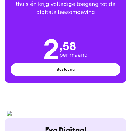
thuis én krijg volledige toegang tot de
digitale leesomgeving
2
,58
per maand
Bestel nu
Eva Digitaal