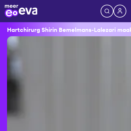
Hartchirurg Shirin Bemelmans-Lalezari maakt