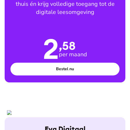
thuis én krijg volledige toegang tot de
digitale leesomgeving
2
,58
per maand
Bestel nu
Eva Digitaal