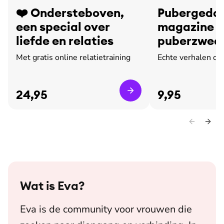
❤️ Ondersteboven,
Pubergedoe
een special over
magazine o
liefde en relaties
puberzweet
leed
Met gratis online relatietraining
Echte verhalen ov
24,95
9,95
Wat is
Eva
?
Eva is de community voor vrouwen die