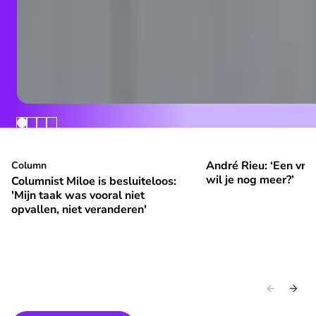
André Rieu: ‘Een vrol
Columnist Miloe is besluiteloos: 'Mijn taak was vooral niet 
Column
André Rieu: ‘Een vroli
⭐
⭐
Premium
Premium
wil je nog meer?’
Columnist Miloe is besluiteloos:
'Mijn taak was vooral niet
opvallen, niet veranderen'