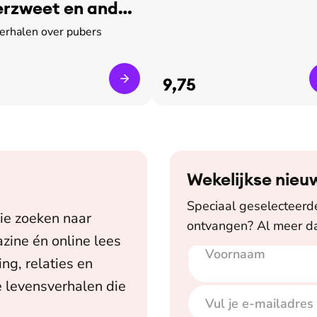
rzweet en ander
verhalen over pubers
9,75
Wekelijkse nieu
Speciaal geselecteerde 
ie zoeken naar
ontvangen? Al meer da
zine én online lees
Voornaam
E-mailadres
ing, relaties en
 levensverhalen die