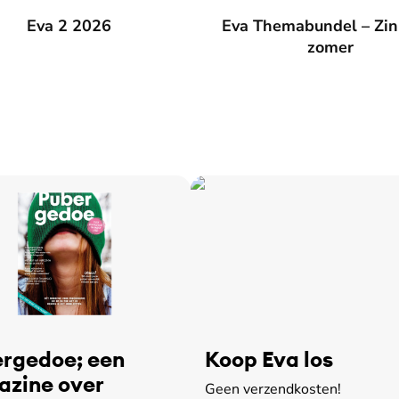
026
Eva 2 2026
Eva Themabundel – Zin in de
Eva Themabundel – Zin
zomer
rgedoe; een
Koop Eva los
zine over
Geen verzendkosten!