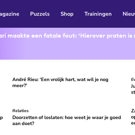
agazine
Puzzels
Shop
Trainingen
Nieu
i maakte een fatale fout: ‘Hierover praten is 
André Rieu: ‘Een vrolijk hart, wat wil je nog
ooral niet opvallen, niet veranderen'
André Rieu: ‘Een vrolijk hart, wat wil je nog meer?’
J
E
⭐
Premium
meer?’
J
s
Z
p vakantie om gelukkig te zijn’
Doorzetten of loslaten: hoe weet je waar je goed aan do
Relaties
Za
⭐
Premium
o
óp
Doorzetten of loslaten: hoe weet je waar je goed
e
aan doet?