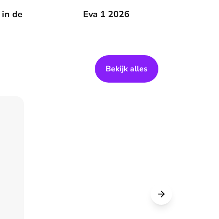
 zomer
 in de
Eva 1 2026
Eva 1 2026
Bekijk alles