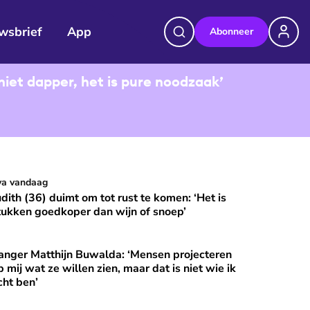
wsbrief
App
Abonneer
niet dapper, het is pure noodzaak’
udith (36) duimt om tot rust te komen: ‘Het is stukken goedkop
va vandaag
⭐
Premium
udith (36) duimt om tot rust te komen: ‘Het is
tukken goedkoper dan wijn of snoep’
anger Matthijn Buwalda: ‘Mensen projecteren
et?
nger Matthijn Buwalda: ‘Mensen projecteren op mij wat ze wille
⭐
Premium
p mij wat ze willen zien, maar dat is niet wie ik
cht ben’