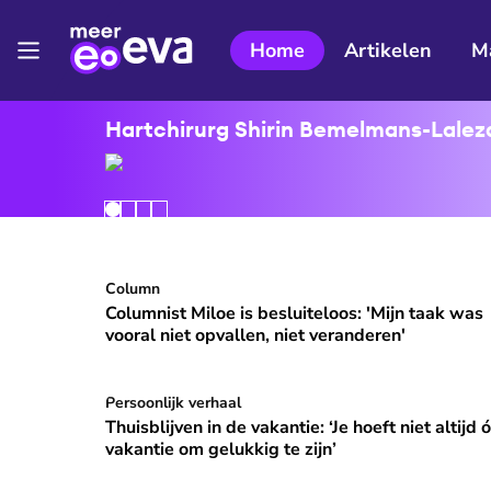
Home
Artikelen
M
Hartchirurg Shirin Bemelmans-Lalezar
Columnist Miloe is besluiteloos: 'Mijn taak was v
Column
⭐
Premium
Columnist Miloe is besluiteloos: 'Mijn taak was
vooral niet opvallen, niet veranderen'
Thuisblijven in de vakantie: ‘Je hoeft niet altijd ó
Persoonlijk verhaal
Thuisblijven in de vakantie: ‘Je hoeft niet altijd 
vakantie om gelukkig te zijn’