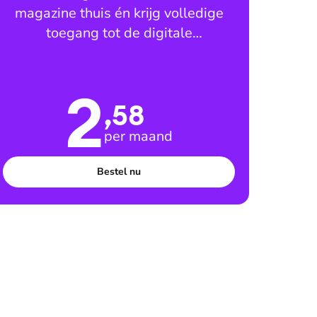
magazine thuis én krijg volledige
toegang tot de digitale
leesomgeving
2
,58
per maand
Bestel nu