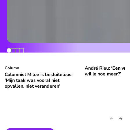
André Rieu: ‘Een vrol
Columnist Miloe is besluiteloos: 'Mijn taak was vooral niet 
Column
André Rieu: ‘Een vroli
⭐
⭐
Premium
Premium
wil je nog meer?’
Columnist Miloe is besluiteloos:
'Mijn taak was vooral niet
opvallen, niet veranderen'