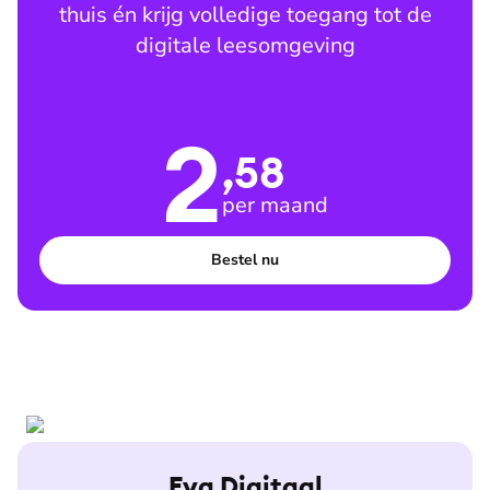
thuis én krijg volledige toegang tot de
digitale leesomgeving
2
,58
per maand
Bestel nu
Eva Digitaal