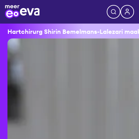
Hartchirurg Shirin Bemelmans-Lalezari maakt