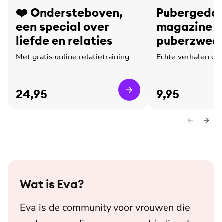
❤️ Ondersteboven,
Pubergedoe
een special over
magazine o
liefde en relaties
puberzweet
leed
Met gratis online relatietraining
Echte verhalen ov
24,95
9,95
Wat is
Eva
?
Eva is de community voor vrouwen die