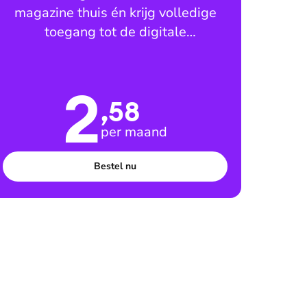
magazine thuis én krijg volledige
toegang tot de digitale
leesomgeving
2
,58
per maand
Bestel nu