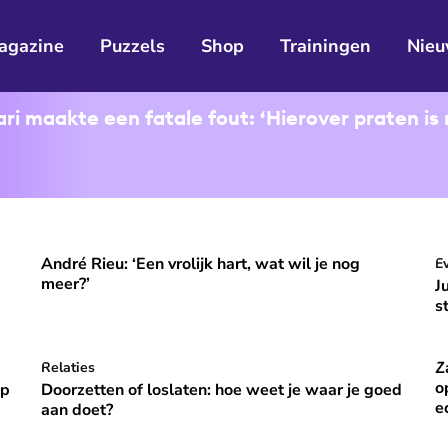
agazine
Puzzels
Shop
Trainingen
Nieu
i maakte een fatale fout: ‘Hierover praten is 
André Rieu: ‘Een vrolijk hart, wat wil je nog
ooral niet opvallen, niet veranderen'
André Rieu: ‘Een vrolijk hart, wat wil je nog meer?’
J
E
⭐
Premium
meer?’
J
s
Z
p vakantie om gelukkig te zijn’
Doorzetten of loslaten: hoe weet je waar je goed aan do
Relaties
Za
⭐
Premium
o
óp
Doorzetten of loslaten: hoe weet je waar je goed
e
aan doet?