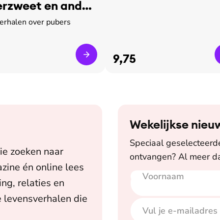
rzweet en ander
verhalen over pubers
9,75
Wekelijkse nieu
Speciaal geselecteerde 
ie zoeken naar
ontvangen? Al meer da
zine én online lees
Voornaam
E-mailadres
ing, relaties en
 levensverhalen die