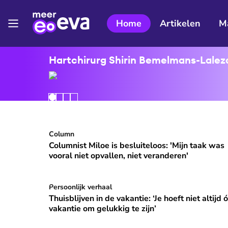
Home
Artikelen
M
Hartchirurg Shirin Bemelmans-Lalezar
Columnist Miloe is besluiteloos: 'Mijn taak was v
Column
⭐
Premium
Columnist Miloe is besluiteloos: 'Mijn taak was
vooral niet opvallen, niet veranderen'
Thuisblijven in de vakantie: ‘Je hoeft niet altijd ó
Persoonlijk verhaal
Thuisblijven in de vakantie: ‘Je hoeft niet altijd 
vakantie om gelukkig te zijn’