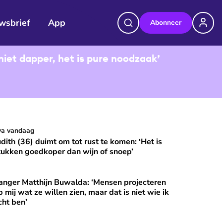
wsbrief
App
Abonneer
niet dapper, het is pure noodzaak’
udith (36) duimt om tot rust te komen: ‘Het is stukken goedkop
va vandaag
⭐
Premium
udith (36) duimt om tot rust te komen: ‘Het is
tukken goedkoper dan wijn of snoep’
anger Matthijn Buwalda: ‘Mensen projecteren
et?
nger Matthijn Buwalda: ‘Mensen projecteren op mij wat ze wille
⭐
Premium
p mij wat ze willen zien, maar dat is niet wie ik
cht ben’