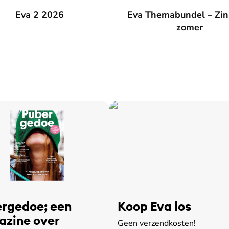
026
Eva 2 2026
Eva Themabundel – Zin in de
Eva Themabundel – Zin
zomer
rgedoe; een
Koop Eva los
zine over
Geen verzendkosten!