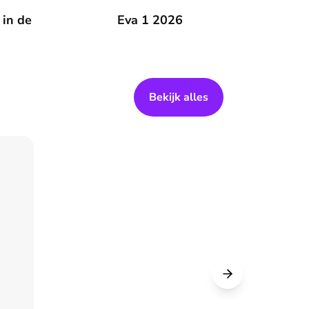
 zomer
 in de
Eva 1 2026
Eva 1 2026
Bekijk alles