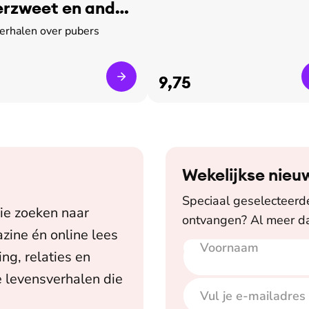
rzweet en ander
verhalen over pubers
9,75
Wekelijkse nieu
Speciaal geselecteerde 
ie zoeken naar
ontvangen? Al meer da
zine én online lees
Voornaam
E-mailadres
ing, relaties en
 levensverhalen die