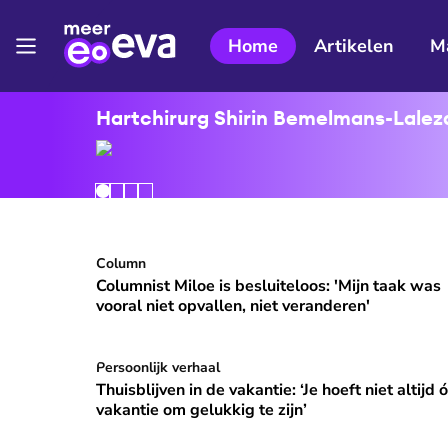
Home
Artikelen
M
Hartchirurg Shirin Bemelmans-Lalezar
Columnist Miloe is besluiteloos: 'Mijn taak was v
Column
⭐
Premium
Columnist Miloe is besluiteloos: 'Mijn taak was
vooral niet opvallen, niet veranderen'
Thuisblijven in de vakantie: ‘Je hoeft niet altijd ó
Persoonlijk verhaal
Thuisblijven in de vakantie: ‘Je hoeft niet altijd 
vakantie om gelukkig te zijn’