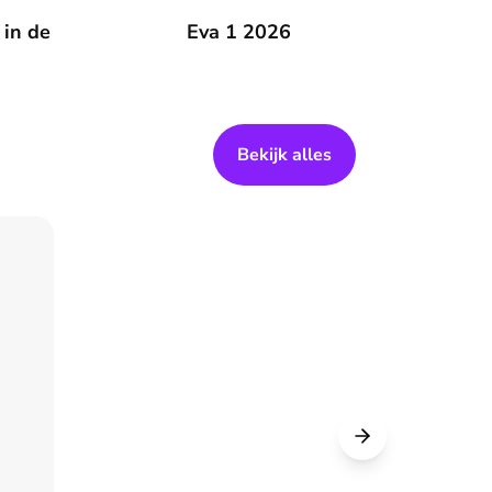
 zomer
 in de
Eva 1 2026
Eva 1 2026
Bekijk alles