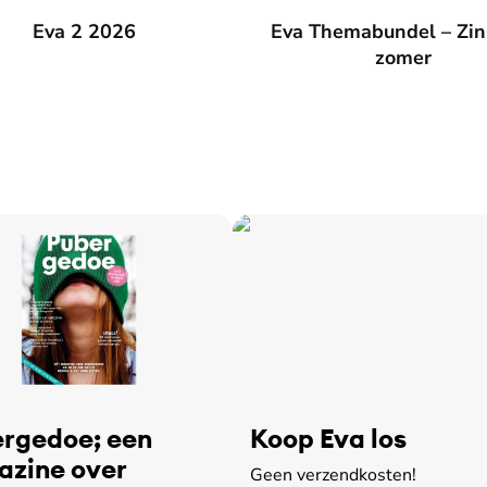
026
Eva 2 2026
Eva Themabundel – Zin in de
Eva Themabundel – Zin
zomer
rgedoe; een
Koop Eva los
zine over
Geen verzendkosten!