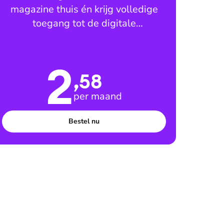
magazine thuis én krijg volledige
toegang tot de digitale
leesomgeving
2
,58
per maand
Bestel nu