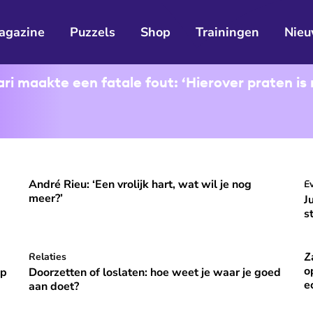
agazine
Puzzels
Shop
Trainingen
Nieu
i maakte een fatale fout: ‘Hierover praten is 
André Rieu: ‘Een vrolijk hart, wat wil je nog
ooral niet opvallen, niet veranderen'
André Rieu: ‘Een vrolijk hart, wat wil je nog meer?’
J
E
⭐
Premium
meer?’
J
s
Z
p vakantie om gelukkig te zijn’
Doorzetten of loslaten: hoe weet je waar je goed aan do
Relaties
Za
⭐
Premium
o
óp
Doorzetten of loslaten: hoe weet je waar je goed
e
aan doet?