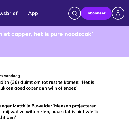
wsbrief
App
Abonneer
niet dapper, het is pure noodzaak’
udith (36) duimt om tot rust te komen: ‘Het is stukken goedkop
va vandaag
⭐
Premium
udith (36) duimt om tot rust te komen: ‘Het is
tukken goedkoper dan wijn of snoep’
anger Matthijn Buwalda: ‘Mensen projecteren
et?
nger Matthijn Buwalda: ‘Mensen projecteren op mij wat ze wille
⭐
Premium
p mij wat ze willen zien, maar dat is niet wie ik
cht ben’