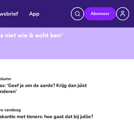
wsbrief
App
Abonneer
 niet wie ik echt ben’
mijn camper wonen'
s: ‘Geef je om de aarde? Krijg dan júist kinderen’
olumn
as: ‘Geef je om de aarde? Krijg dan júist
inderen’
wat'
kantie met tieners: hoe gaat dat bij jullie?
va vandaag
akantie met tieners: hoe gaat dat bij jullie?