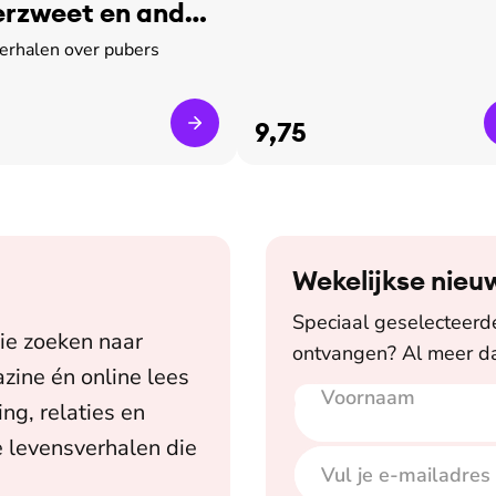
rzweet en ander
verhalen over pubers
9,75
Wekelijkse nieu
Speciaal geselecteerde 
ie zoeken naar
ontvangen? Al meer da
zine én online lees
Voornaam
E-mailadres
ing, relaties en
 levensverhalen die