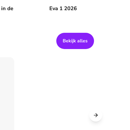
 zomer
 in de
Eva 1 2026
Eva 1 2026
Bekijk alles