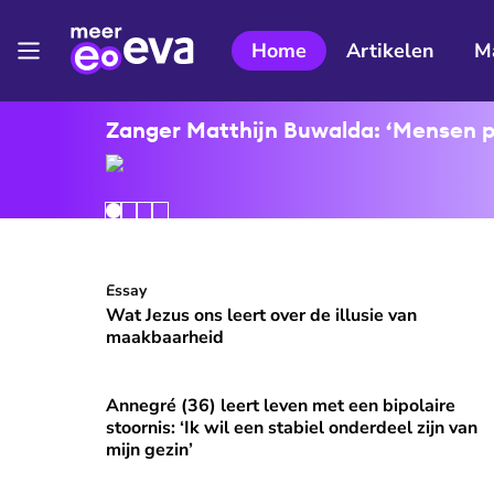
Home
Artikelen
M
Zanger Matthijn Buwalda: ‘Mensen pro
Wat Jezus ons leert over de illusie van maakbaar
Essay
⭐
Premium
Wat Jezus ons leert over de illusie van
maakbaarheid
Annegré (36) leert leven met een bipolaire
Annegré (36) leert leven met een bipolaire stoorni
⭐
Premium
stoornis: ‘Ik wil een stabiel onderdeel zijn van
mijn gezin’