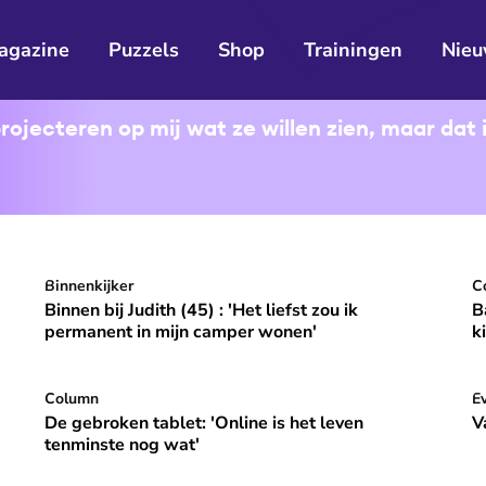
agazine
Puzzels
Shop
Trainingen
Nieu
jecteren op mij wat ze willen zien, maar dat is
heid
Binnen bij Judith (45) : 'Het liefst zou ik permanent in 
Binnenkijker
Ba
C
⭐
Premium
Binnen bij Judith (45) : 'Het liefst zou ik
B
permanent in mijn camper wonen'
k
s: ‘Ik wil een stabiel onderdeel zijn van mijn gezin’
De gebroken tablet: 'Online is het leven tenminste nog 
Column
Va
E
De gebroken tablet: 'Online is het leven
V
tenminste nog wat'