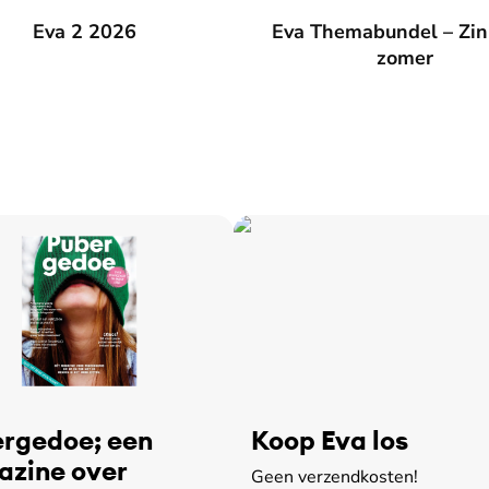
026
Eva 2 2026
Eva Themabundel – Zin in de
Eva Themabundel – Zin
zomer
rgedoe; een
Koop Eva los
zine over
Geen verzendkosten!