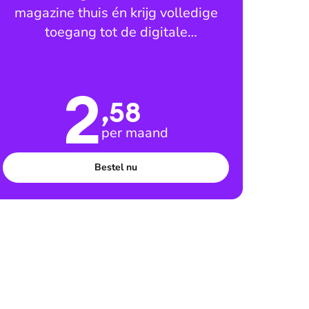
magazine thuis én krijg volledige
toegang tot de digitale
leesomgeving
2
,58
per maand
Bestel nu