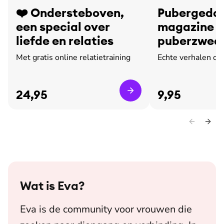
❤️ Ondersteboven,
Pubergedoe
een special over
magazine o
liefde en relaties
puberzweet
leed
Met gratis online relatietraining
Echte verhalen ov
24,95
9,95
Wat is
Eva
?
Eva is de community voor vrouwen die