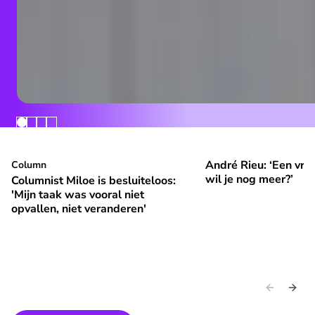
André Rieu: ‘Een vrol
Columnist Miloe is besluiteloos: 'Mijn taak was vooral niet 
Column
André Rieu: ‘Een vroli
⭐
⭐
Premium
Premium
wil je nog meer?’
Columnist Miloe is besluiteloos:
'Mijn taak was vooral niet
opvallen, niet veranderen'