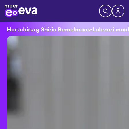
Hartchirurg Shirin Bemelmans-Lalezari maakt