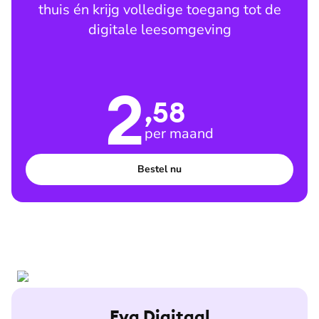
thuis én krijg volledige toegang tot de
digitale leesomgeving
2
,58
per maand
Bestel nu
Eva Digitaal