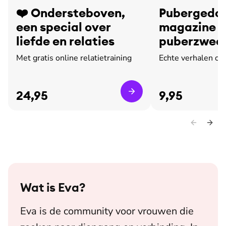
❤️ Ondersteboven,
Pubergedoe
een special over
magazine o
liefde en relaties
puberzweet
leed
Met gratis online relatietraining
Echte verhalen ov
24,95
9,95
Wat is
Eva
?
Eva is de community voor vrouwen die