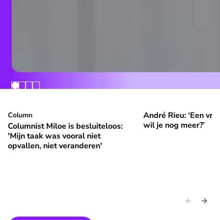
André Rieu: ‘Een vrol
Columnist Miloe is besluiteloos: 'Mijn taak was vooral niet 
Column
André Rieu: ‘Een vroli
⭐
⭐
Premium
Premium
wil je nog meer?’
Columnist Miloe is besluiteloos:
'Mijn taak was vooral niet
opvallen, niet veranderen'