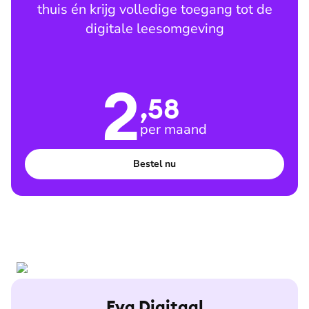
thuis én krijg volledige toegang tot de
digitale leesomgeving
2
,58
per maand
Bestel nu
Eva Digitaal