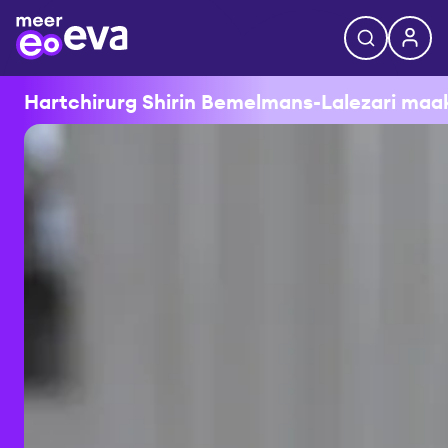
Hartchirurg Shirin Bemelmans-Lalezari maakt