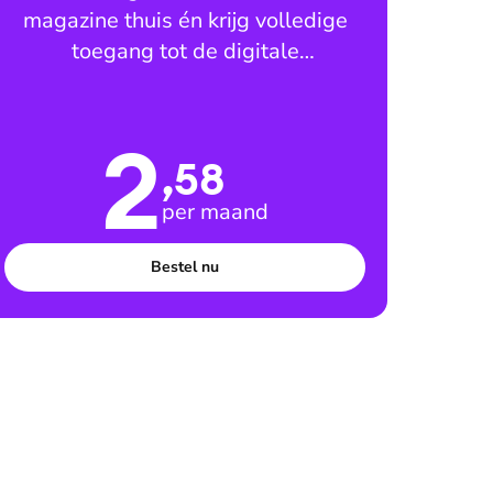
magazine thuis én krijg volledige
toegang tot de digitale
leesomgeving
2
,58
per maand
Bestel nu