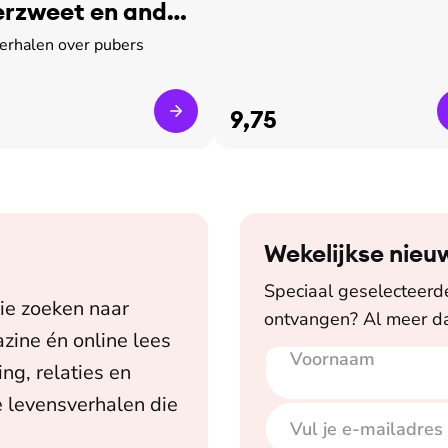
rzweet en ander
verhalen over pubers
9,75
Wekelijkse nieu
Speciaal geselecteerde 
ie zoeken naar
ontvangen? Al meer da
zine én online lees
Voornaam
E-mailadres
ing, relaties en
 levensverhalen die