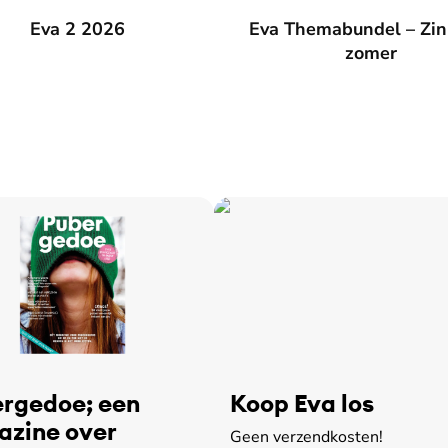
026
Eva 2 2026
Eva Themabundel – Zin in de
Eva Themabundel – Zin
zomer
rgedoe; een
Koop Eva los
zine over
Geen verzendkosten!