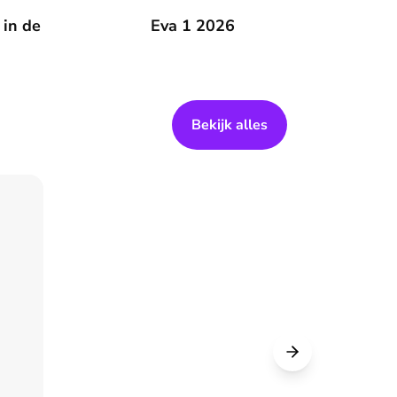
 zomer
 in de
Eva 1 2026
Eva 1 2026
Bekijk alles