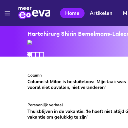
Home
Artikelen
M
Hartchirurg Shirin Bemelmans-Lalezar
Columnist Miloe is besluiteloos: 'Mijn taak was v
Column
⭐
Premium
Columnist Miloe is besluiteloos: 'Mijn taak was
vooral niet opvallen, niet veranderen'
Thuisblijven in de vakantie: ‘Je hoeft niet altijd ó
Persoonlijk verhaal
Thuisblijven in de vakantie: ‘Je hoeft niet altijd 
vakantie om gelukkig te zijn’