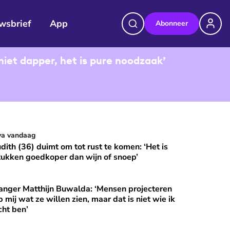
wsbrief
App
Abonneer
niet dapper, het is pure noodzaak’
udith (36) duimt om tot rust te komen: ‘Het is stukken goedkop
va vandaag
⭐
Premium
udith (36) duimt om tot rust te komen: ‘Het is
tukken goedkoper dan wijn of snoep’
anger Matthijn Buwalda: ‘Mensen projecteren
et?
nger Matthijn Buwalda: ‘Mensen projecteren op mij wat ze wille
⭐
Premium
p mij wat ze willen zien, maar dat is niet wie ik
cht ben’