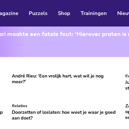
agazine
Puzzels
Shop
Trainingen
Nieu
i maakte een fatale fout: ‘Hierover praten is 
André Rieu: ‘Een vrolijk hart, wat wil je nog
ooral niet opvallen, niet veranderen'
André Rieu: ‘Een vrolijk hart, wat wil je nog meer?’
J
E
⭐
Premium
meer?’
J
s
Z
p vakantie om gelukkig te zijn’
Doorzetten of loslaten: hoe weet je waar je goed aan do
Relaties
Za
⭐
Premium
o
óp
Doorzetten of loslaten: hoe weet je waar je goed
e
aan doet?