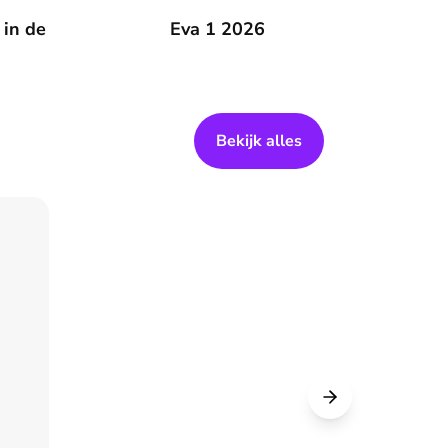
 zomer
 in de
Eva 1 2026
Eva 1 2026
Bekijk alles