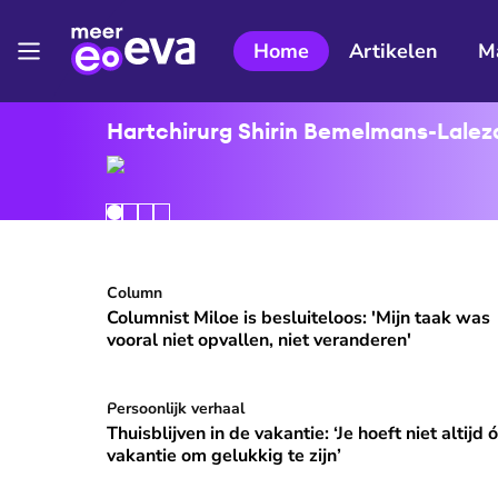
Home
Artikelen
M
Hartchirurg Shirin Bemelmans-Lalezar
Columnist Miloe is besluiteloos: 'Mijn taak was v
Column
⭐
Premium
Columnist Miloe is besluiteloos: 'Mijn taak was
vooral niet opvallen, niet veranderen'
Thuisblijven in de vakantie: ‘Je hoeft niet altijd ó
Persoonlijk verhaal
Thuisblijven in de vakantie: ‘Je hoeft niet altijd 
vakantie om gelukkig te zijn’