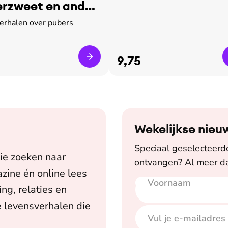
rzweet en ander
verhalen over pubers
9,75
Wekelijkse nieu
Speciaal geselecteerde 
ie zoeken naar
ontvangen? Al meer da
zine én online lees
Voornaam
E-mailadres
ing, relaties en
 levensverhalen die