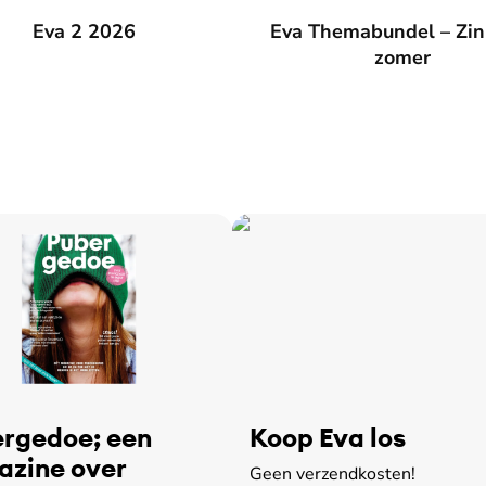
026
Eva 2 2026
Eva Themabundel – Zin in de
Eva Themabundel – Zin
zomer
rgedoe; een
Koop Eva los
zine over
Geen verzendkosten!