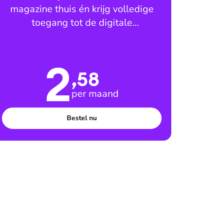
magazine thuis én krijg volledige
toegang tot de digitale
leesomgeving
2
,58
per maand
Bestel nu