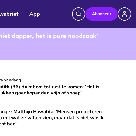
wsbrief
App
Abonneer
niet dapper, het is pure noodzaak’
udith (36) duimt om tot rust te komen: ‘Het is stukken goedkop
va vandaag
⭐
Premium
udith (36) duimt om tot rust te komen: ‘Het is
tukken goedkoper dan wijn of snoep’
anger Matthijn Buwalda: ‘Mensen projecteren
et?
nger Matthijn Buwalda: ‘Mensen projecteren op mij wat ze wille
⭐
Premium
p mij wat ze willen zien, maar dat is niet wie ik
cht ben’