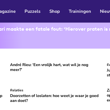
agazine
Puzzels
Shop
Trainingen
Nieu
i maakte een fatale fout: ‘Hierover praten is 
André Rieu: ‘Een vrolijk hart, wat wil je nog
ooral niet opvallen, niet veranderen'
André Rieu: ‘Een vrolijk hart, wat wil je nog meer?’
J
E
⭐
Premium
meer?’
J
s
Z
p vakantie om gelukkig te zijn’
Doorzetten of loslaten: hoe weet je waar je goed aan do
Relaties
Za
⭐
Premium
o
óp
Doorzetten of loslaten: hoe weet je waar je goed
e
aan doet?