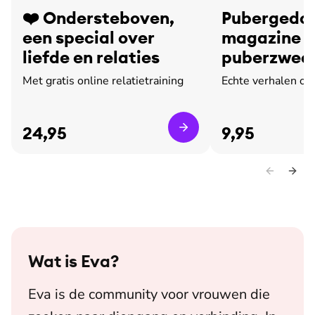
❤️ Ondersteboven,
Pubergedoe
een special over
magazine o
liefde en relaties
puberzweet
leed
Met gratis online relatietraining
Echte verhalen ov
24,95
9,95
Wat is
Eva
?
Eva is de community voor vrouwen die