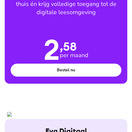
thuis én krijg volledige toegang tot de
digitale leesomgeving
2
,58
per maand
Bestel nu
Eva Digitaal