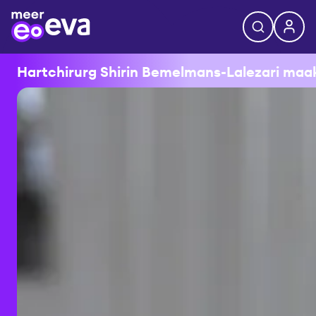
Hartchirurg Shirin Bemelmans-Lalezari maakt