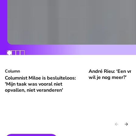
André Rieu: ‘Een vrol
Columnist Miloe is besluiteloos: 'Mijn taak was vooral niet 
Column
André Rieu: ‘Een vroli
⭐
⭐
Premium
Premium
wil je nog meer?’
Columnist Miloe is besluiteloos:
'Mijn taak was vooral niet
opvallen, niet veranderen'