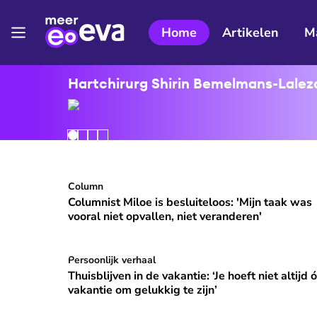
Home
Artikelen
M
Hartchirurg Shirin Bemelmans-Lalezar
Columnist Miloe is besluiteloos: 'Mijn taak was v
Column
⭐
Premium
Columnist Miloe is besluiteloos: 'Mijn taak was
vooral niet opvallen, niet veranderen'
Thuisblijven in de vakantie: ‘Je hoeft niet altijd ó
Persoonlijk verhaal
Thuisblijven in de vakantie: ‘Je hoeft niet altijd 
vakantie om gelukkig te zijn’