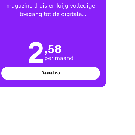
magazine thuis én krijg volledige
toegang tot de digitale
leesomgeving
2
,58
per maand
Bestel nu