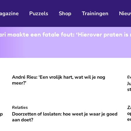
agazine
Puzzels
Shop
Trainingen
Nieu
i maakte een fatale fout: ‘Hierover praten is 
André Rieu: ‘Een vrolijk hart, wat wil je nog
ooral niet opvallen, niet veranderen'
André Rieu: ‘Een vrolijk hart, wat wil je nog meer?’
J
E
⭐
Premium
meer?’
J
s
Z
p vakantie om gelukkig te zijn’
Doorzetten of loslaten: hoe weet je waar je goed aan do
Relaties
Za
⭐
Premium
o
óp
Doorzetten of loslaten: hoe weet je waar je goed
e
aan doet?