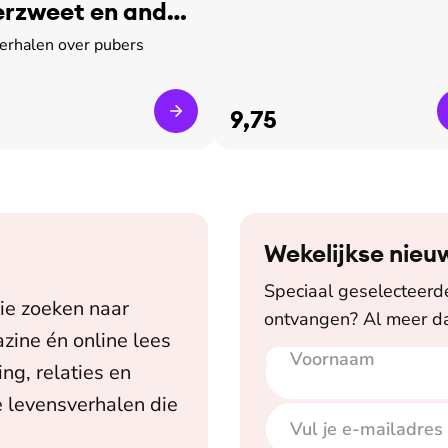
rzweet en ander
verhalen over pubers
9,75
Wekelijkse nieu
Speciaal geselecteerde 
ie zoeken naar
ontvangen? Al meer da
zine én online lees
Voornaam
E-mailadres
ing, relaties en
 levensverhalen die