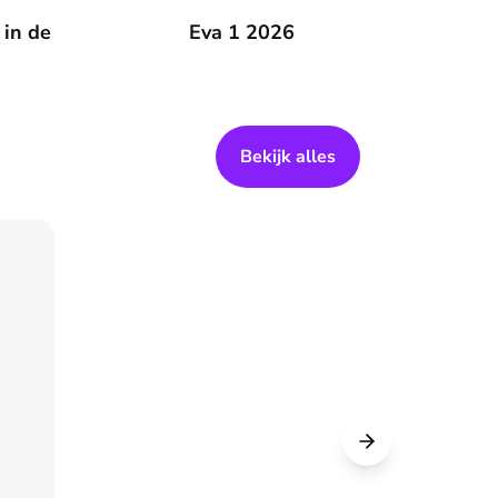
 zomer
 in de
Eva 1 2026
Eva 1 2026
Bekijk alles