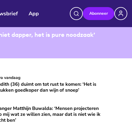
wsbrief
App
Abonneer
niet dapper, het is pure noodzaak’
udith (36) duimt om tot rust te komen: ‘Het is stukken goedkop
va vandaag
⭐
Premium
udith (36) duimt om tot rust te komen: ‘Het is
tukken goedkoper dan wijn of snoep’
anger Matthijn Buwalda: ‘Mensen projecteren
et?
nger Matthijn Buwalda: ‘Mensen projecteren op mij wat ze wille
⭐
Premium
p mij wat ze willen zien, maar dat is niet wie ik
cht ben’