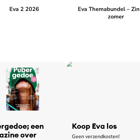
026
Eva 2 2026
Eva Themabundel – Zin in de
Eva Themabundel – Zin
zomer
rgedoe; een
Koop Eva los
zine over
Geen verzendkosten!