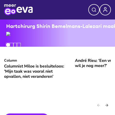
Hartchirurg Shirin Bemelmans-Lalezari maakt
André Rieu: ‘Een vrol
Columnist Miloe is besluiteloos: 'Mijn taak was vooral niet 
Column
André Rieu: ‘Een vroli
⭐
⭐
Premium
Premium
wil je nog meer?’
Columnist Miloe is besluiteloos:
'Mijn taak was vooral niet
opvallen, niet veranderen'