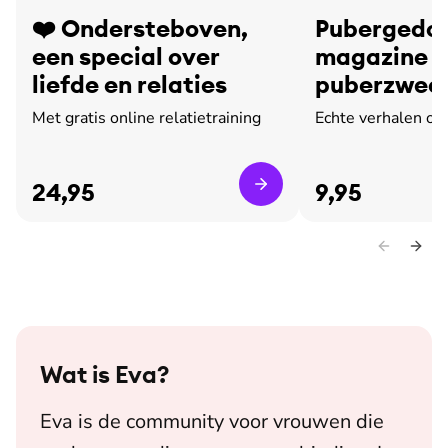
❤️ Ondersteboven,
Pubergedoe
een special over
magazine o
liefde en relaties
puberzweet
leed
Met gratis online relatietraining
Echte verhalen ov
24,95
9,95
Wat is
Eva
?
Eva is de community voor vrouwen die