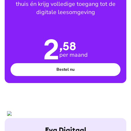
thuis én krijg volledige toegang tot de
digitale leesomgeving
2
,58
per maand
Bestel nu
Eva Digitaal