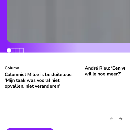
André Rieu: ‘Een vrol
Columnist Miloe is besluiteloos: 'Mijn taak was vooral niet 
Column
André Rieu: ‘Een vroli
⭐
⭐
Premium
Premium
wil je nog meer?’
Columnist Miloe is besluiteloos:
'Mijn taak was vooral niet
opvallen, niet veranderen'