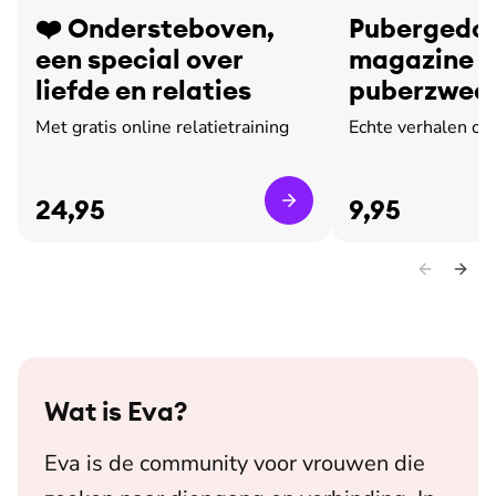
❤️ Ondersteboven,
Pubergedoe
een special over
magazine o
liefde en relaties
puberzweet
leed
Met gratis online relatietraining
Echte verhalen ov
24,95
9,95
Wat is
Eva
?
Eva is de community voor vrouwen die