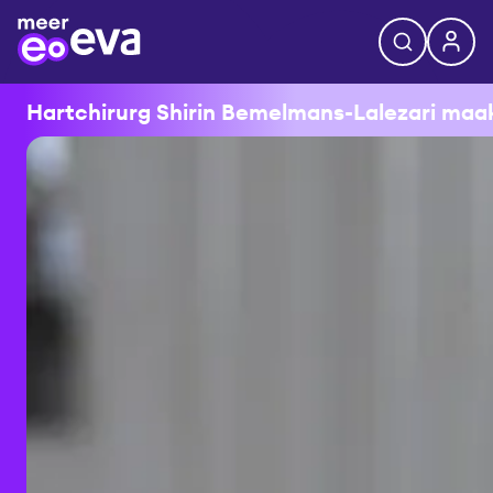
Hartchirurg Shirin Bemelmans-Lalezari maakt