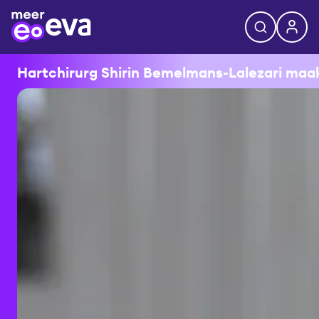
Hartchirurg Shirin Bemelmans-Lalezari maakt