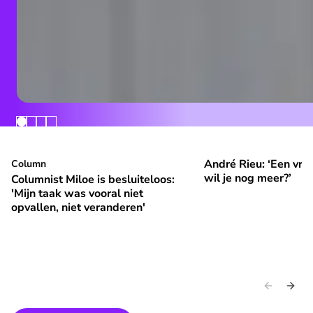
André Rieu: ‘Een vrol
Columnist Miloe is besluiteloos: 'Mijn taak was vooral niet 
Column
André Rieu: ‘Een vroli
⭐
⭐
Premium
Premium
wil je nog meer?’
Columnist Miloe is besluiteloos:
'Mijn taak was vooral niet
opvallen, niet veranderen'