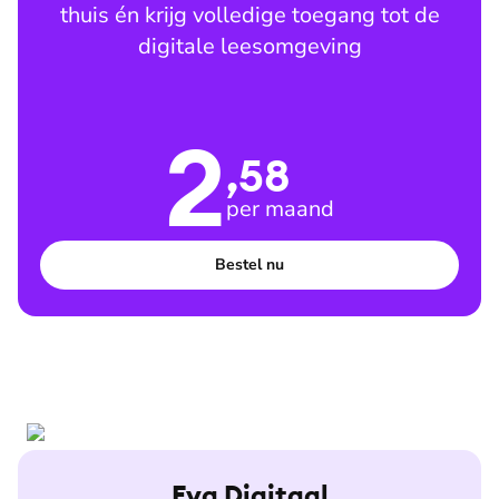
thuis én krijg volledige toegang tot de
digitale leesomgeving
2
,58
per maand
Bestel nu
Eva Digitaal