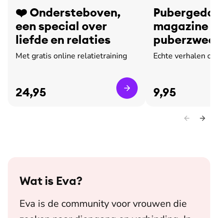
❤️ Ondersteboven,
Pubergedoe
een special over
magazine o
liefde en relaties
puberzweet
leed
Met gratis online relatietraining
Echte verhalen ov
24,95
9,95
Wat is
Eva
?
Eva is de community voor vrouwen die