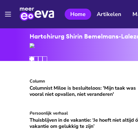
Home
Artikelen
M
Hartchirurg Shirin Bemelmans-Lalezar
Columnist Miloe is besluiteloos: 'Mijn taak was v
Column
⭐
Premium
Columnist Miloe is besluiteloos: 'Mijn taak was
vooral niet opvallen, niet veranderen'
Thuisblijven in de vakantie: ‘Je hoeft niet altijd ó
Persoonlijk verhaal
Thuisblijven in de vakantie: ‘Je hoeft niet altijd 
vakantie om gelukkig te zijn’