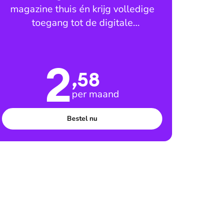
magazine thuis én krijg volledige
toegang tot de digitale
leesomgeving
2
,58
per maand
Bestel nu