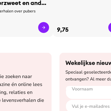
rzweet en ander
verhalen over pubers
9,75
Wekelijkse nieu
Speciaal geselecteerde 
ie zoeken naar
ontvangen? Al meer da
zine én online lees
Voornaam
E-mailadres
ing, relaties en
 levensverhalen die