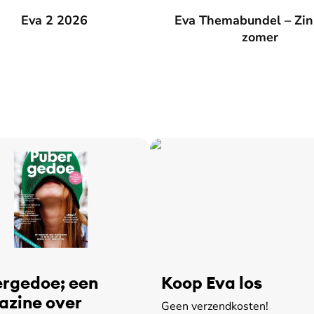
026
Eva 2 2026
Eva Themabundel – Zin in de
Eva Themabundel – Zin
zomer
rgedoe; een
Koop Eva los
zine over
Geen verzendkosten!