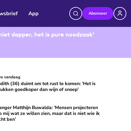
wsbrief
App
Abonneer
niet dapper, het is pure noodzaak’
udith (36) duimt om tot rust te komen: ‘Het is stukken goedkop
va vandaag
⭐
Premium
udith (36) duimt om tot rust te komen: ‘Het is
tukken goedkoper dan wijn of snoep’
anger Matthijn Buwalda: ‘Mensen projecteren
et?
nger Matthijn Buwalda: ‘Mensen projecteren op mij wat ze wille
⭐
Premium
p mij wat ze willen zien, maar dat is niet wie ik
cht ben’