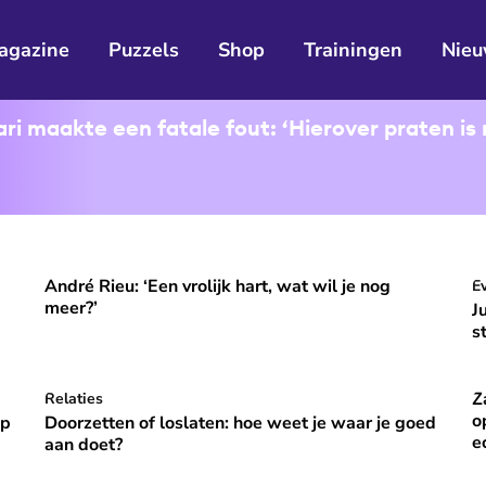
agazine
Puzzels
Shop
Trainingen
Nieu
i maakte een fatale fout: ‘Hierover praten is 
André Rieu: ‘Een vrolijk hart, wat wil je nog
ooral niet opvallen, niet veranderen'
André Rieu: ‘Een vrolijk hart, wat wil je nog meer?’
J
E
⭐
Premium
meer?’
J
s
Z
p vakantie om gelukkig te zijn’
Doorzetten of loslaten: hoe weet je waar je goed aan do
Relaties
Za
⭐
Premium
o
óp
Doorzetten of loslaten: hoe weet je waar je goed
e
aan doet?