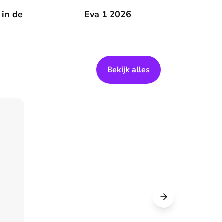
 zomer
 in de
Eva 1 2026
Eva 1 2026
Bekijk alles