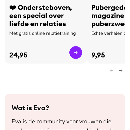
❤️ Ondersteboven,
Pubergedoe
een special over
magazine o
liefde en relaties
puberzweet
leed
Met gratis online relatietraining
Echte verhalen ov
24,95
9,95
Wat is
Eva
?
Eva is de community voor vrouwen die