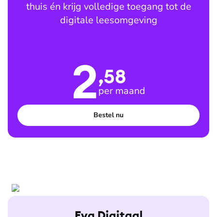
thuis én krijg volledige toegang tot de
digitale leesomgeving
2
,58
per maand
Bestel nu
Eva Digitaal