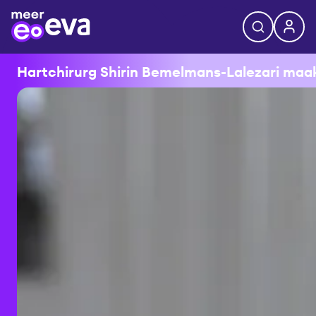
Hartchirurg Shirin Bemelmans-Lalezari maakt