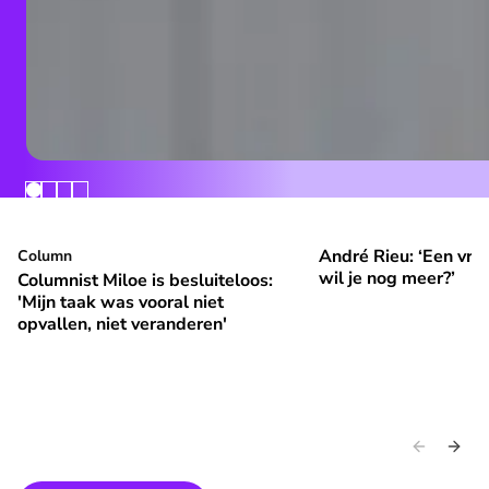
André Rieu: ‘Een vrol
Columnist Miloe is besluiteloos: 'Mijn taak was vooral niet 
Column
André Rieu: ‘Een vroli
⭐
⭐
Premium
Premium
wil je nog meer?’
Columnist Miloe is besluiteloos:
'Mijn taak was vooral niet
opvallen, niet veranderen'