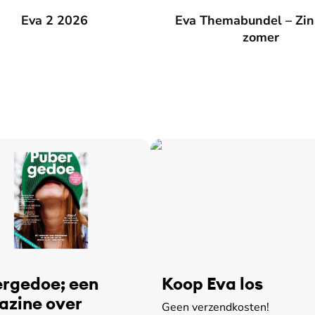
026
Eva 2 2026
Eva Themabundel – Zin in de
Eva Themabundel – Zin
zomer
rgedoe; een
Koop Eva los
zine over
Geen verzendkosten!