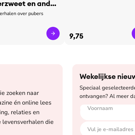
rzweet en ander
verhalen over pubers
9,75
Wekelijkse nieu
Speciaal geselecteerde 
ie zoeken naar
ontvangen? Al meer da
zine én online lees
Voornaam
E-mailadres
ing, relaties en
 levensverhalen die