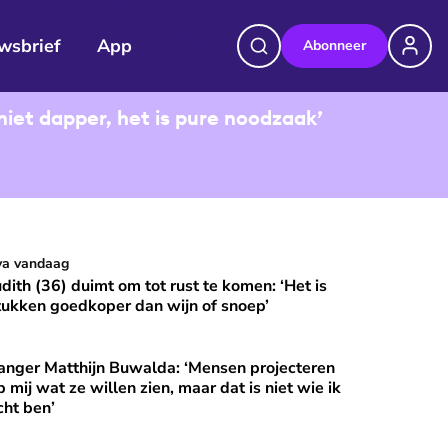
wsbrief
App
Abonneer
niet dapper, het is pure noodzaak’
udith (36) duimt om tot rust te komen: ‘Het is stukken goedkop
va vandaag
⭐
Premium
udith (36) duimt om tot rust te komen: ‘Het is
tukken goedkoper dan wijn of snoep’
anger Matthijn Buwalda: ‘Mensen projecteren
et?
nger Matthijn Buwalda: ‘Mensen projecteren op mij wat ze wille
⭐
Premium
p mij wat ze willen zien, maar dat is niet wie ik
cht ben’