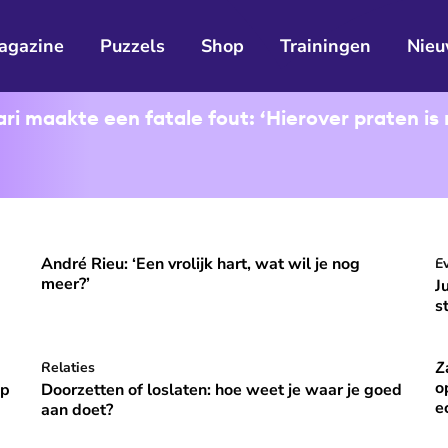
agazine
Puzzels
Shop
Trainingen
Nieu
i maakte een fatale fout: ‘Hierover praten is 
André Rieu: ‘Een vrolijk hart, wat wil je nog
ooral niet opvallen, niet veranderen'
André Rieu: ‘Een vrolijk hart, wat wil je nog meer?’
J
E
⭐
Premium
meer?’
J
s
Z
p vakantie om gelukkig te zijn’
Doorzetten of loslaten: hoe weet je waar je goed aan do
Relaties
Za
⭐
Premium
o
óp
Doorzetten of loslaten: hoe weet je waar je goed
e
aan doet?