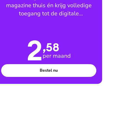
magazine thuis én krijg volledige
toegang tot de digitale
leesomgeving
2
,58
per maand
Bestel nu