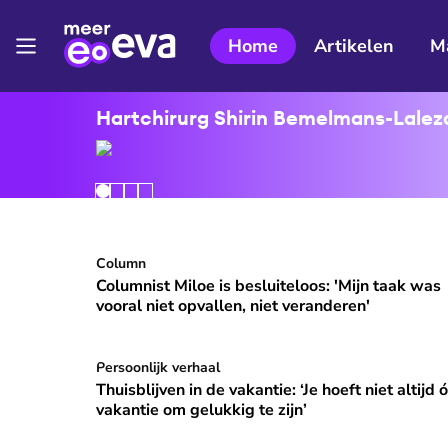
Home
Artikelen
M
Hartchirurg Shirin Bemelmans-Lalezar
Columnist Miloe is besluiteloos: 'Mijn taak was v
Column
⭐
Premium
Columnist Miloe is besluiteloos: 'Mijn taak was
vooral niet opvallen, niet veranderen'
Thuisblijven in de vakantie: ‘Je hoeft niet altijd ó
Persoonlijk verhaal
Thuisblijven in de vakantie: ‘Je hoeft niet altijd 
vakantie om gelukkig te zijn’