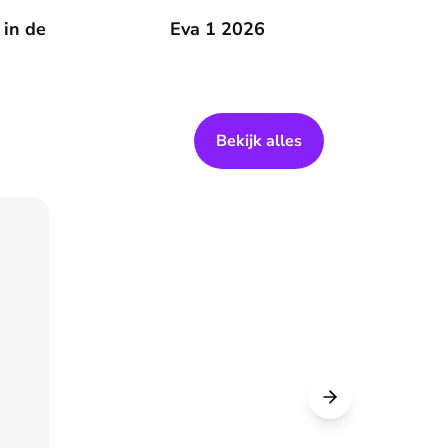
 zomer
 in de
Eva 1 2026
Eva 1 2026
Bekijk alles