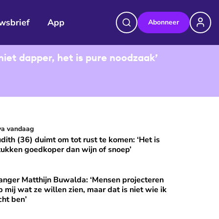
wsbrief
App
Abonneer
niet dapper, het is pure noodzaak’
udith (36) duimt om tot rust te komen: ‘Het is stukken goedkop
va vandaag
⭐
Premium
udith (36) duimt om tot rust te komen: ‘Het is
tukken goedkoper dan wijn of snoep’
anger Matthijn Buwalda: ‘Mensen projecteren
et?
nger Matthijn Buwalda: ‘Mensen projecteren op mij wat ze wille
⭐
Premium
p mij wat ze willen zien, maar dat is niet wie ik
cht ben’