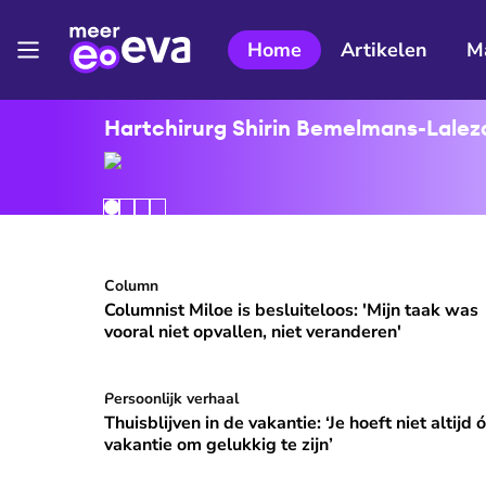
Home
Artikelen
M
Hartchirurg Shirin Bemelmans-Lalezar
Columnist Miloe is besluiteloos: 'Mijn taak was v
Column
⭐
Premium
Columnist Miloe is besluiteloos: 'Mijn taak was
vooral niet opvallen, niet veranderen'
Thuisblijven in de vakantie: ‘Je hoeft niet altijd ó
Persoonlijk verhaal
Thuisblijven in de vakantie: ‘Je hoeft niet altijd 
vakantie om gelukkig te zijn’