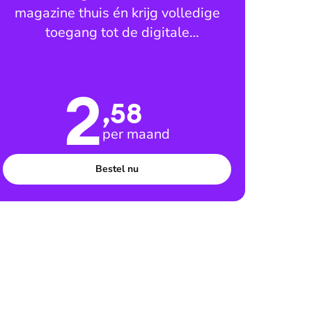
magazine thuis én krijg volledige
toegang tot de digitale
leesomgeving
2
,58
per maand
Bestel nu