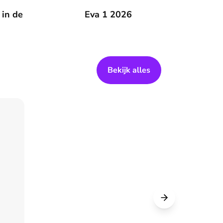
 zomer
 in de
Eva 1 2026
Eva 1 2026
Bekijk alles