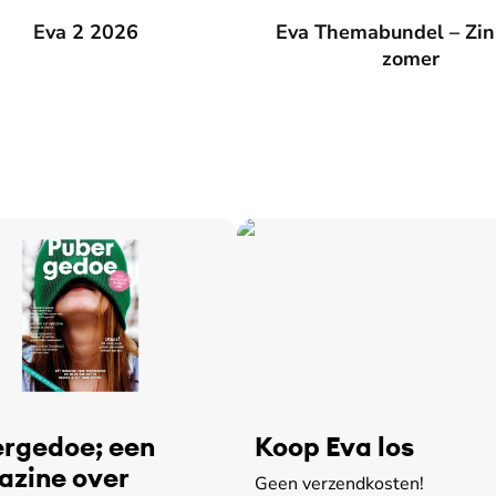
026
Eva 2 2026
Eva Themabundel – Zin in de
Eva Themabundel – Zin
zomer
rgedoe; een
Koop Eva los
zine over
Geen verzendkosten!