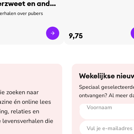
rzweet en ander
verhalen over pubers
9,75
Wekelijkse nieu
Speciaal geselecteerde 
ie zoeken naar
ontvangen? Al meer da
zine én online lees
Voornaam
E-mailadres
ing, relaties en
 levensverhalen die