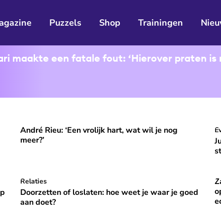
agazine
Puzzels
Shop
Trainingen
Nieu
i maakte een fatale fout: ‘Hierover praten is 
André Rieu: ‘Een vrolijk hart, wat wil je nog
ooral niet opvallen, niet veranderen'
André Rieu: ‘Een vrolijk hart, wat wil je nog meer?’
J
E
⭐
Premium
meer?’
J
s
Z
p vakantie om gelukkig te zijn’
Doorzetten of loslaten: hoe weet je waar je goed aan do
Relaties
Za
⭐
Premium
o
óp
Doorzetten of loslaten: hoe weet je waar je goed
e
aan doet?