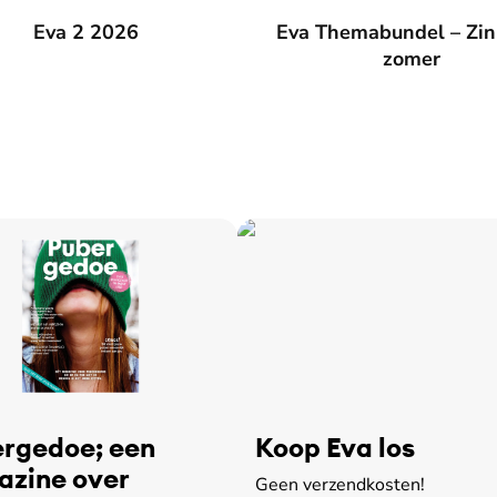
026
Eva 2 2026
Eva Themabundel – Zin in de
Eva Themabundel – Zin
zomer
rgedoe; een
Koop Eva los
zine over
Geen verzendkosten!