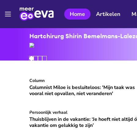
Home
Artikelen
M
Hartchirurg Shirin Bemelmans-Lalezar
Columnist Miloe is besluiteloos: 'Mijn taak was v
Column
⭐
Premium
Columnist Miloe is besluiteloos: 'Mijn taak was
vooral niet opvallen, niet veranderen'
Thuisblijven in de vakantie: ‘Je hoeft niet altijd ó
Persoonlijk verhaal
Thuisblijven in de vakantie: ‘Je hoeft niet altijd 
vakantie om gelukkig te zijn’