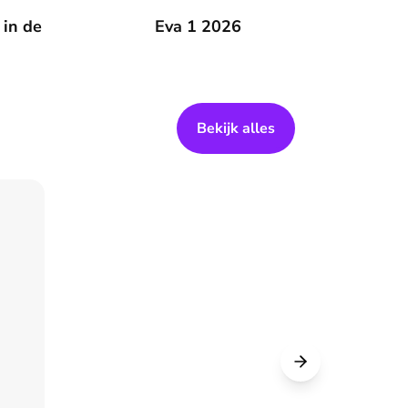
 zomer
 in de
Eva 1 2026
Eva 1 2026
Bekijk alles