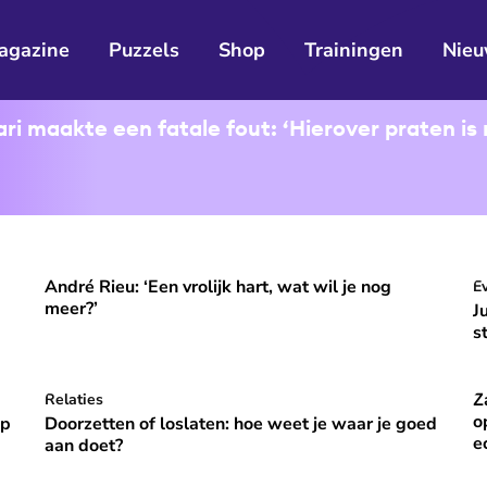
agazine
Puzzels
Shop
Trainingen
Nieu
i maakte een fatale fout: ‘Hierover praten is 
André Rieu: ‘Een vrolijk hart, wat wil je nog
ooral niet opvallen, niet veranderen'
André Rieu: ‘Een vrolijk hart, wat wil je nog meer?’
J
E
⭐
Premium
meer?’
J
s
Z
p vakantie om gelukkig te zijn’
Doorzetten of loslaten: hoe weet je waar je goed aan do
Relaties
Za
⭐
Premium
o
óp
Doorzetten of loslaten: hoe weet je waar je goed
e
aan doet?