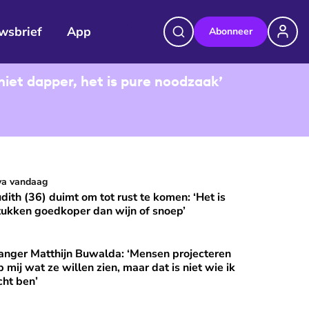
wsbrief
App
Abonneer
niet dapper, het is pure noodzaak’
udith (36) duimt om tot rust te komen: ‘Het is stukken goedkop
va vandaag
⭐
Premium
udith (36) duimt om tot rust te komen: ‘Het is
tukken goedkoper dan wijn of snoep’
anger Matthijn Buwalda: ‘Mensen projecteren
et?
nger Matthijn Buwalda: ‘Mensen projecteren op mij wat ze wille
⭐
Premium
p mij wat ze willen zien, maar dat is niet wie ik
cht ben’