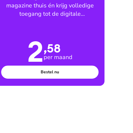
magazine thuis én krijg volledige
toegang tot de digitale
leesomgeving
2
,58
per maand
Bestel nu