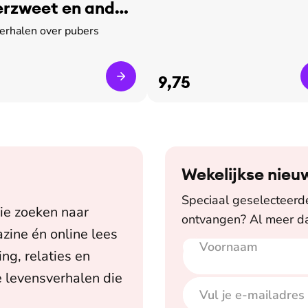
rzweet en ander
verhalen over pubers
9,75
Wekelijkse nieu
Speciaal geselecteerde 
ie zoeken naar
ontvangen? Al meer da
zine én online lees
Voornaam
E-mailadres
ing, relaties en
 levensverhalen die