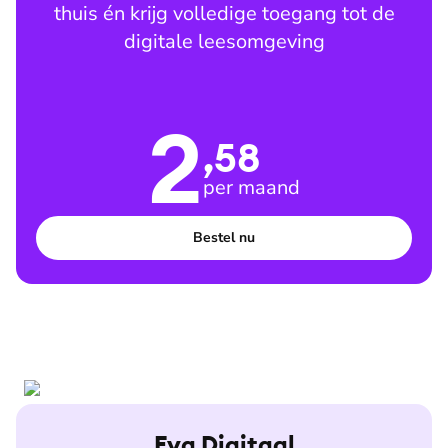
thuis én krijg volledige toegang tot de
digitale leesomgeving
2
,58
per maand
Bestel nu
Eva Digitaal