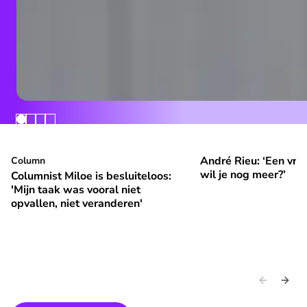
André Rieu: ‘Een vrol
Columnist Miloe is besluiteloos: 'Mijn taak was vooral niet 
Column
André Rieu: ‘Een vroli
⭐
⭐
Premium
Premium
wil je nog meer?’
Columnist Miloe is besluiteloos:
'Mijn taak was vooral niet
opvallen, niet veranderen'