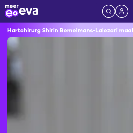
Hartchirurg Shirin Bemelmans-Lalezari maakt