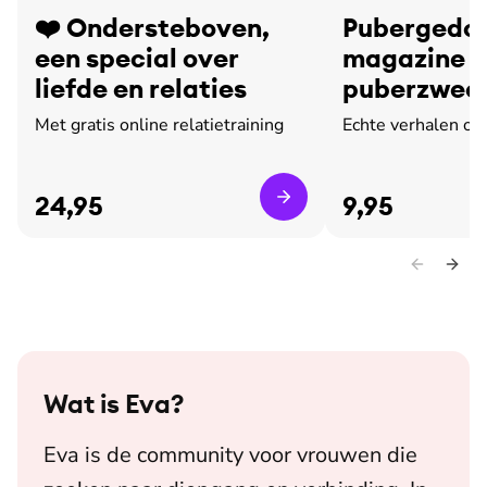
❤️ Ondersteboven,
Pubergedoe
een special over
magazine o
liefde en relaties
puberzweet
leed
Met gratis online relatietraining
Echte verhalen ov
24,95
9,95
Wat is
Eva
?
Eva is de community voor vrouwen die