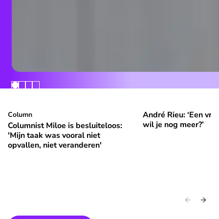
André Rieu: ‘Een vrol
Columnist Miloe is besluiteloos: 'Mijn taak was vooral niet 
Column
André Rieu: ‘Een vroli
⭐
⭐
Premium
Premium
wil je nog meer?’
Columnist Miloe is besluiteloos:
'Mijn taak was vooral niet
opvallen, niet veranderen'