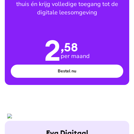
thuis én krijg volledige toegang tot de
digitale leesomgeving
2
,58
per maand
Bestel nu
Eva Digitaal