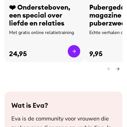
❤️ Ondersteboven,
Pubergedoe
een special over
magazine o
liefde en relaties
puberzweet
leed
Met gratis online relatietraining
Echte verhalen ov
24,95
9,95
Wat is
Eva
?
Eva is de community voor vrouwen die