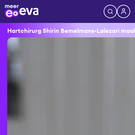
Hartchirurg Shirin Bemelmans-Lalezari maakt