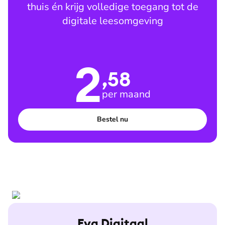
thuis én krijg volledige toegang tot de
digitale leesomgeving
2
,58
per maand
Bestel nu
Eva Digitaal