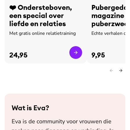
❤️ Ondersteboven,
Pubergedoe
een special over
magazine o
liefde en relaties
puberzweet
leed
Met gratis online relatietraining
Echte verhalen ov
24,95
9,95
Wat is
Eva
?
Eva is de community voor vrouwen die