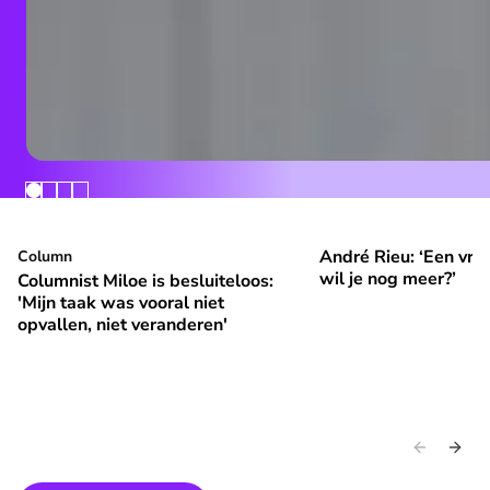
André Rieu: ‘Een vrol
Columnist Miloe is besluiteloos: 'Mijn taak was vooral niet 
Column
André Rieu: ‘Een vroli
⭐
⭐
Premium
Premium
wil je nog meer?’
Columnist Miloe is besluiteloos:
'Mijn taak was vooral niet
opvallen, niet veranderen'