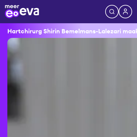
Hartchirurg Shirin Bemelmans-Lalezari maakt