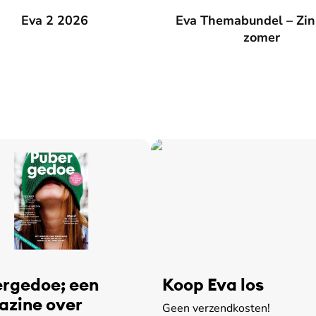
026
Eva 2 2026
Eva Themabundel – Zin in de
Eva Themabundel – Zin
zomer
rgedoe; een
Koop Eva los
zine over
Geen verzendkosten!