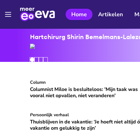
Home
Artikelen
M
Hartchirurg Shirin Bemelmans-Lalezar
Columnist Miloe is besluiteloos: 'Mijn taak was v
Column
⭐
Premium
Columnist Miloe is besluiteloos: 'Mijn taak was
vooral niet opvallen, niet veranderen'
Thuisblijven in de vakantie: ‘Je hoeft niet altijd ó
Persoonlijk verhaal
Thuisblijven in de vakantie: ‘Je hoeft niet altijd 
vakantie om gelukkig te zijn’