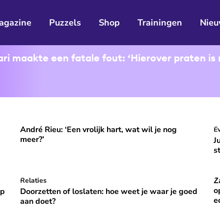
agazine
Puzzels
Shop
Trainingen
Nieu
i maakte een fatale fout: ‘Hierover praten is 
André Rieu: ‘Een vrolijk hart, wat wil je nog
ooral niet opvallen, niet veranderen'
André Rieu: ‘Een vrolijk hart, wat wil je nog meer?’
J
E
⭐
Premium
meer?’
J
s
Z
p vakantie om gelukkig te zijn’
Doorzetten of loslaten: hoe weet je waar je goed aan do
Relaties
Za
⭐
Premium
o
óp
Doorzetten of loslaten: hoe weet je waar je goed
e
aan doet?