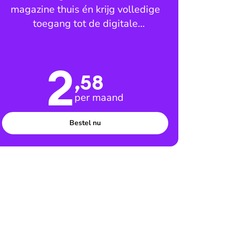
magazine thuis én krijg volledige
toegang tot de digitale
leesomgeving
2
,58
per maand
Bestel nu