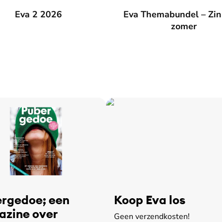
026
Eva 2 2026
Eva Themabundel – Zin in de
Eva Themabundel – Zin
zomer
rgedoe; een
Koop Eva los
zine over
Geen verzendkosten!