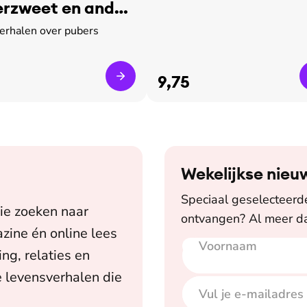
rzweet en ander
verhalen over pubers
9,75
Wekelijkse nieu
Speciaal geselecteerde 
ie zoeken naar
ontvangen? Al meer da
zine én online lees
Voornaam
E-mailadres
ing, relaties en
 levensverhalen die