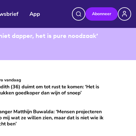
wsbrief
App
Abonneer
niet dapper, het is pure noodzaak’
udith (36) duimt om tot rust te komen: ‘Het is stukken goedkop
va vandaag
⭐
Premium
udith (36) duimt om tot rust te komen: ‘Het is
tukken goedkoper dan wijn of snoep’
anger Matthijn Buwalda: ‘Mensen projecteren
et?
nger Matthijn Buwalda: ‘Mensen projecteren op mij wat ze wille
⭐
Premium
p mij wat ze willen zien, maar dat is niet wie ik
cht ben’