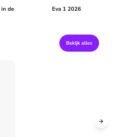
 zomer
 in de
Eva 1 2026
Eva 1 2026
Bekijk alles