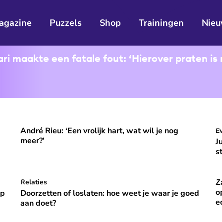
agazine
Puzzels
Shop
Trainingen
Nieu
i maakte een fatale fout: ‘Hierover praten is 
André Rieu: ‘Een vrolijk hart, wat wil je nog
ooral niet opvallen, niet veranderen'
André Rieu: ‘Een vrolijk hart, wat wil je nog meer?’
J
E
⭐
Premium
meer?’
J
s
Z
p vakantie om gelukkig te zijn’
Doorzetten of loslaten: hoe weet je waar je goed aan do
Relaties
Za
⭐
Premium
o
óp
Doorzetten of loslaten: hoe weet je waar je goed
e
aan doet?