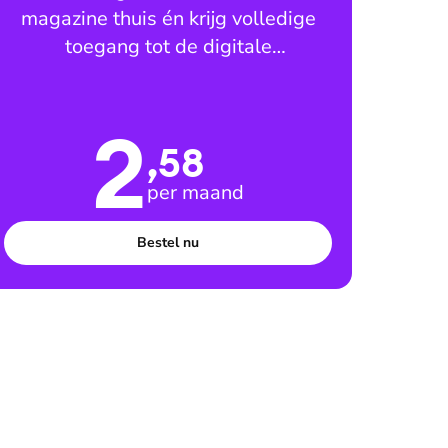
magazine thuis én krijg volledige
toegang tot de digitale
leesomgeving
2
,58
per maand
Bestel nu