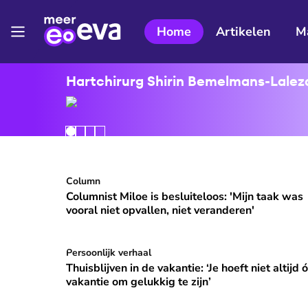
Home
Artikelen
M
Hartchirurg Shirin Bemelmans-Lalezar
Columnist Miloe is besluiteloos: 'Mijn taak was v
Column
⭐
Premium
Columnist Miloe is besluiteloos: 'Mijn taak was
vooral niet opvallen, niet veranderen'
Thuisblijven in de vakantie: ‘Je hoeft niet altijd ó
Persoonlijk verhaal
Thuisblijven in de vakantie: ‘Je hoeft niet altijd 
vakantie om gelukkig te zijn’