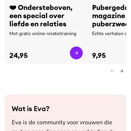
❤️ Ondersteboven,
Pubergedoe
een special over
magazine o
liefde en relaties
puberzweet
leed
Met gratis online relatietraining
Echte verhalen ov
24,95
9,95
Wat is
Eva
?
Eva is de community voor vrouwen die