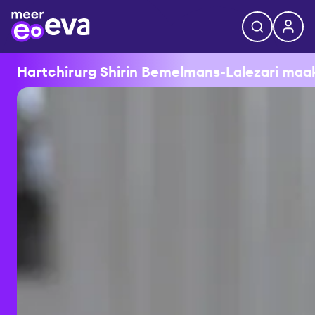
Hartchirurg Shirin Bemelmans-Lalezari maakt