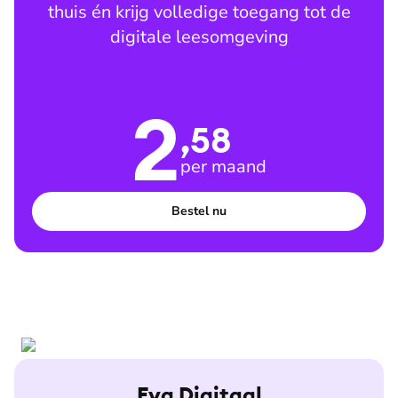
thuis én krijg volledige toegang tot de
digitale leesomgeving
2
,58
per maand
Bestel nu
Eva Digitaal