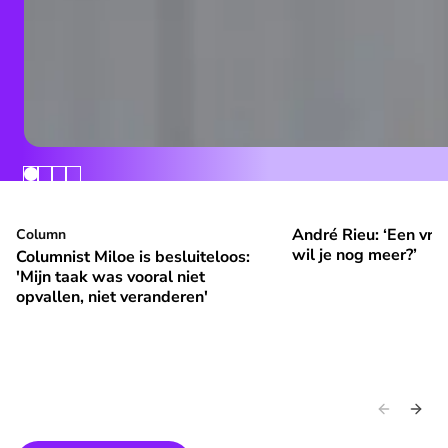
André Rieu: ‘Een vrol
Columnist Miloe is besluiteloos: 'Mijn taak was vooral niet 
Column
André Rieu: ‘Een vroli
⭐
⭐
Premium
Premium
wil je nog meer?’
Columnist Miloe is besluiteloos:
'Mijn taak was vooral niet
opvallen, niet veranderen'