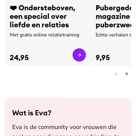
❤️ Ondersteboven,
Pubergedoe
een special over
magazine o
liefde en relaties
puberzweet
leed
Met gratis online relatietraining
Echte verhalen ov
24,95
9,95
Wat is
Eva
?
Eva is de community voor vrouwen die