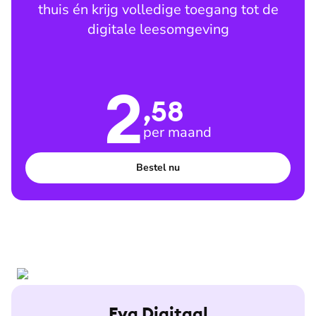
thuis én krijg volledige toegang tot de
digitale leesomgeving
2
,58
per maand
Bestel nu
Eva Digitaal