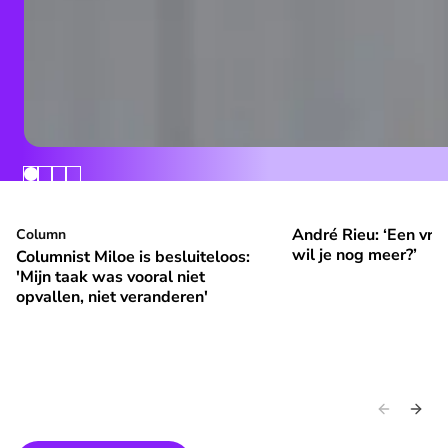
André Rieu: ‘Een vrol
Columnist Miloe is besluiteloos: 'Mijn taak was vooral niet 
Column
André Rieu: ‘Een vroli
⭐
⭐
Premium
Premium
wil je nog meer?’
Columnist Miloe is besluiteloos:
'Mijn taak was vooral niet
opvallen, niet veranderen'