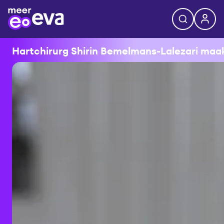
Hartchirurg Shirin Bemelmans-Lalezari maakt