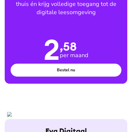
thuis én krijg volledige toegang tot de
digitale leesomgeving
2
,58
per maand
Bestel nu
Eva Digitaal