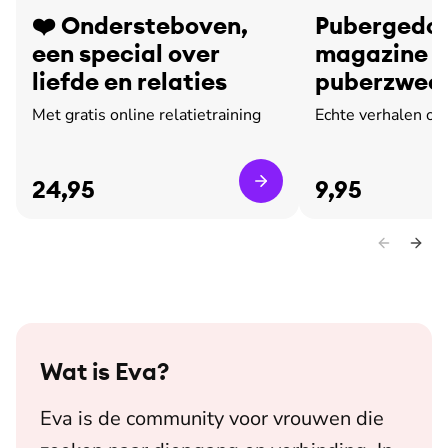
❤️ Ondersteboven,
Pubergedoe
een special over
magazine o
liefde en relaties
puberzweet
leed
Met gratis online relatietraining
Echte verhalen ov
24,95
9,95
Wat is
Eva
?
Eva is de community voor vrouwen die