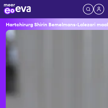
Hartchirurg Shirin Bemelmans-Lalezari maakt