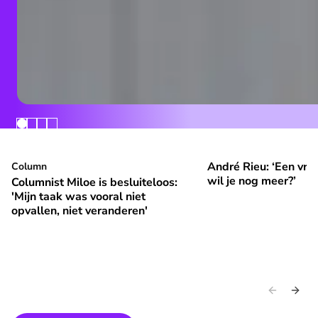
André Rieu: ‘Een vrol
Columnist Miloe is besluiteloos: 'Mijn taak was vooral niet 
Column
André Rieu: ‘Een vroli
⭐
⭐
Premium
Premium
wil je nog meer?’
Columnist Miloe is besluiteloos:
'Mijn taak was vooral niet
opvallen, niet veranderen'