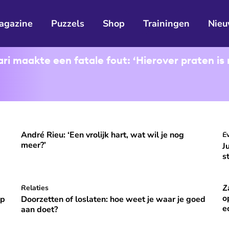
agazine
Puzzels
Shop
Trainingen
Nieu
i maakte een fatale fout: ‘Hierover praten is 
André Rieu: ‘Een vrolijk hart, wat wil je nog
ooral niet opvallen, niet veranderen'
André Rieu: ‘Een vrolijk hart, wat wil je nog meer?’
J
E
⭐
Premium
meer?’
J
s
Z
p vakantie om gelukkig te zijn’
Doorzetten of loslaten: hoe weet je waar je goed aan do
Relaties
Za
⭐
Premium
o
óp
Doorzetten of loslaten: hoe weet je waar je goed
e
aan doet?