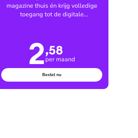
magazine thuis én krijg volledige
toegang tot de digitale
leesomgeving
2
,58
per maand
Bestel nu