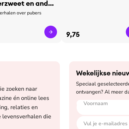
rzweet en ander
verhalen over pubers
9,75
Wekelijkse nieu
Speciaal geselecteerde 
ie zoeken naar
ontvangen? Al meer da
zine én online lees
Voornaam
E-mailadres
ing, relaties en
 levensverhalen die