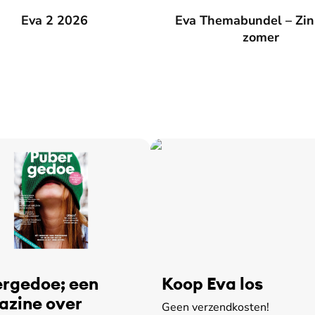
026
Eva 2 2026
Eva Themabundel – Zin in de
Eva Themabundel – Zin
zomer
rgedoe; een
Koop Eva los
zine over
Geen verzendkosten!