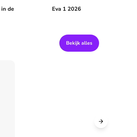
 zomer
 in de
Eva 1 2026
Eva 1 2026
Bekijk alles