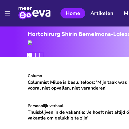
Home
Artikelen
M
Hartchirurg Shirin Bemelmans-Lalezar
Columnist Miloe is besluiteloos: 'Mijn taak was v
Column
⭐
Premium
Columnist Miloe is besluiteloos: 'Mijn taak was
vooral niet opvallen, niet veranderen'
Thuisblijven in de vakantie: ‘Je hoeft niet altijd ó
Persoonlijk verhaal
Thuisblijven in de vakantie: ‘Je hoeft niet altijd 
vakantie om gelukkig te zijn’