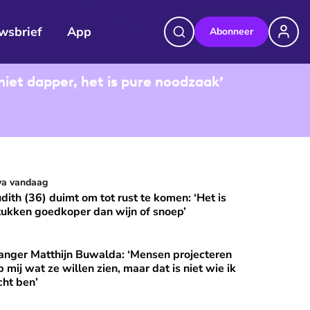
wsbrief
App
Abonneer
niet dapper, het is pure noodzaak’
udith (36) duimt om tot rust te komen: ‘Het is stukken goedkop
va vandaag
⭐
Premium
udith (36) duimt om tot rust te komen: ‘Het is
tukken goedkoper dan wijn of snoep’
anger Matthijn Buwalda: ‘Mensen projecteren
et?
nger Matthijn Buwalda: ‘Mensen projecteren op mij wat ze wille
⭐
Premium
p mij wat ze willen zien, maar dat is niet wie ik
cht ben’