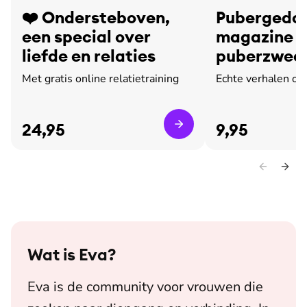
❤️ Ondersteboven,
Pubergedoe
een special over
magazine o
liefde en relaties
puberzweet
leed
Met gratis online relatietraining
Echte verhalen ov
24,95
9,95
Wat is
Eva
?
Eva is de community voor vrouwen die