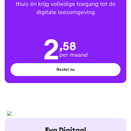
thuis én krijg volledige toegang tot de
digitale leesomgeving
2
,58
per maand
Bestel nu
Eva Digitaal