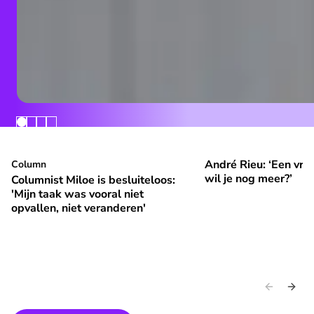
André Rieu: ‘Een vrol
Columnist Miloe is besluiteloos: 'Mijn taak was vooral niet 
Column
André Rieu: ‘Een vroli
⭐
⭐
Premium
Premium
wil je nog meer?’
Columnist Miloe is besluiteloos:
'Mijn taak was vooral niet
opvallen, niet veranderen'