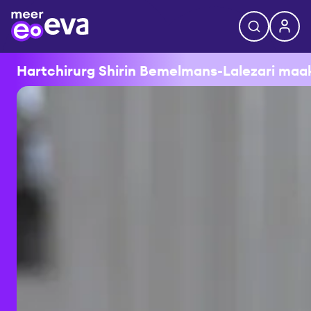
Hartchirurg Shirin Bemelmans-Lalezari maakt