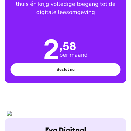
thuis én krijg volledige toegang tot de
digitale leesomgeving
2
,58
per maand
Bestel nu
Eva Digitaal