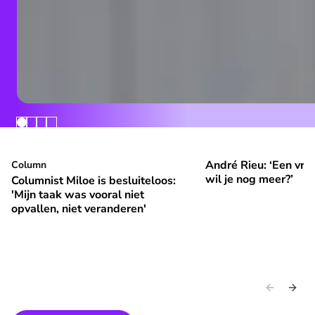
André Rieu: ‘Een vrol
Columnist Miloe is besluiteloos: 'Mijn taak was vooral niet 
Column
André Rieu: ‘Een vroli
⭐
⭐
Premium
Premium
wil je nog meer?’
Columnist Miloe is besluiteloos:
'Mijn taak was vooral niet
opvallen, niet veranderen'