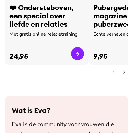
❤️ Ondersteboven,
Pubergedoe
een special over
magazine o
liefde en relaties
puberzweet
leed
Met gratis online relatietraining
Echte verhalen ov
24,95
9,95
Wat is
Eva
?
Eva is de community voor vrouwen die