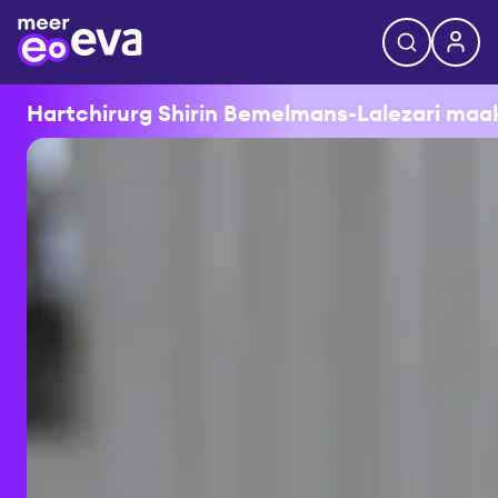
Hartchirurg Shirin Bemelmans-Lalezari maakt