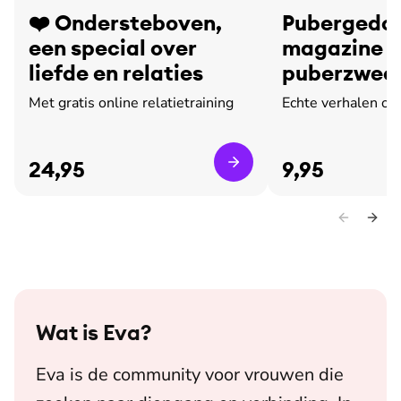
❤️ Ondersteboven,
Pubergedoe
een special over
magazine o
liefde en relaties
puberzweet
leed
Met gratis online relatietraining
Echte verhalen ov
24,95
9,95
Wat is
Eva
?
Eva is de community voor vrouwen die