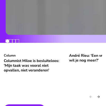
André Rieu: ‘Een vrol
Columnist Miloe is besluiteloos: 'Mijn taak was vooral niet 
Column
André Rieu: ‘Een vroli
⭐
⭐
Premium
Premium
wil je nog meer?’
Columnist Miloe is besluiteloos:
'Mijn taak was vooral niet
opvallen, niet veranderen'