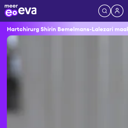
Hartchirurg Shirin Bemelmans-Lalezari maakt