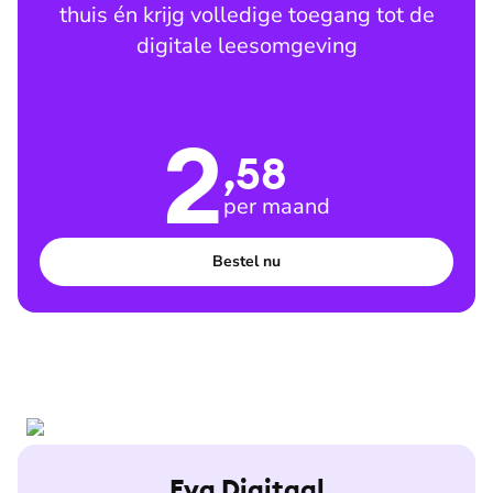
thuis én krijg volledige toegang tot de
digitale leesomgeving
2
,58
per maand
Bestel nu
Eva Digitaal