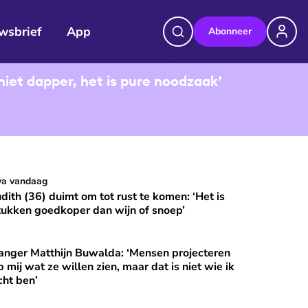
wsbrief
App
Abonneer
niet dapper, het is pure noodzaak’
udith (36) duimt om tot rust te komen: ‘Het is stukken goedkop
va vandaag
⭐
Premium
udith (36) duimt om tot rust te komen: ‘Het is
tukken goedkoper dan wijn of snoep’
anger Matthijn Buwalda: ‘Mensen projecteren
et?
nger Matthijn Buwalda: ‘Mensen projecteren op mij wat ze wille
⭐
Premium
p mij wat ze willen zien, maar dat is niet wie ik
cht ben’