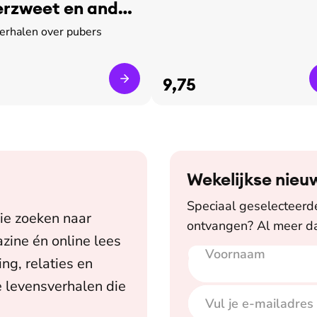
rzweet en ander
verhalen over pubers
9,75
Wekelijkse nieu
Speciaal geselecteerde 
ie zoeken naar
ontvangen? Al meer da
zine én online lees
Voornaam
E-mailadres
ing, relaties en
 levensverhalen die