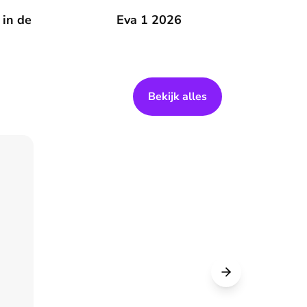
 zomer
 in de
Eva 1 2026
Eva 1 2026
Bekijk alles