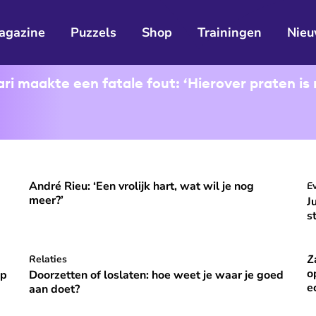
agazine
Puzzels
Shop
Trainingen
Nieu
i maakte een fatale fout: ‘Hierover praten is 
André Rieu: ‘Een vrolijk hart, wat wil je nog
ooral niet opvallen, niet veranderen'
André Rieu: ‘Een vrolijk hart, wat wil je nog meer?’
J
E
⭐
Premium
meer?’
J
s
Z
p vakantie om gelukkig te zijn’
Doorzetten of loslaten: hoe weet je waar je goed aan do
Relaties
Za
⭐
Premium
o
óp
Doorzetten of loslaten: hoe weet je waar je goed
e
aan doet?