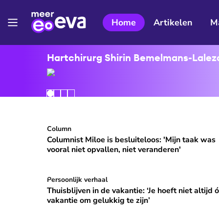
Home
Artikelen
M
Hartchirurg Shirin Bemelmans-Lalezar
Columnist Miloe is besluiteloos: 'Mijn taak was v
Column
⭐
Premium
Columnist Miloe is besluiteloos: 'Mijn taak was
vooral niet opvallen, niet veranderen'
Thuisblijven in de vakantie: ‘Je hoeft niet altijd ó
Persoonlijk verhaal
Thuisblijven in de vakantie: ‘Je hoeft niet altijd 
vakantie om gelukkig te zijn’