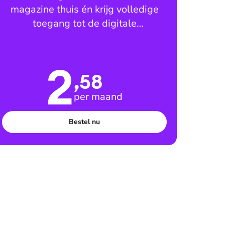
magazine thuis én krijg volledige
toegang tot de digitale
leesomgeving
2
,58
per maand
Bestel nu