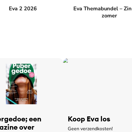
026
Eva 2 2026
Eva Themabundel – Zin in de
Eva Themabundel – Zin
zomer
rgedoe; een
Koop Eva los
zine over
Geen verzendkosten!