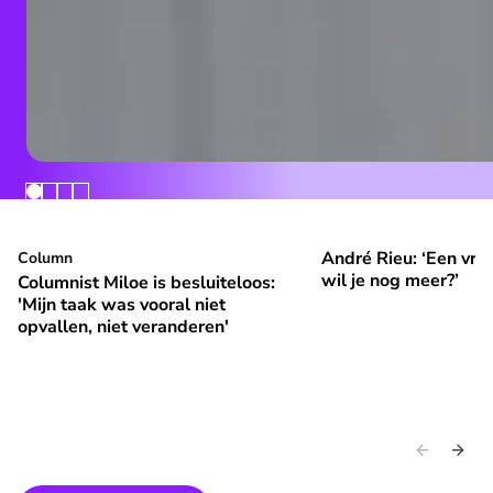
André Rieu: ‘Een vrol
Columnist Miloe is besluiteloos: 'Mijn taak was vooral niet 
Column
André Rieu: ‘Een vroli
⭐
⭐
Premium
Premium
wil je nog meer?’
Columnist Miloe is besluiteloos:
'Mijn taak was vooral niet
opvallen, niet veranderen'