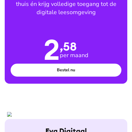
thuis én krijg volledige toegang tot de
digitale leesomgeving
2
,58
per maand
Bestel nu
Eva Digitaal