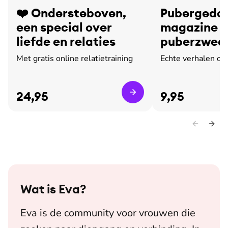
❤️ Ondersteboven,
Pubergedoe
een special over
magazine o
liefde en relaties
puberzweet
leed
Met gratis online relatietraining
Echte verhalen ov
24,95
9,95
Wat is
Eva
?
Eva is de community voor vrouwen die