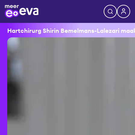
Hartchirurg Shirin Bemelmans-Lalezari maakt