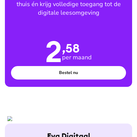
thuis én krijg volledige toegang tot de
digitale leesomgeving
2
,58
per maand
Bestel nu
Eva Digitaal