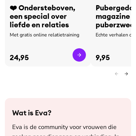
❤️ Ondersteboven,
Pubergedoe
een special over
magazine o
liefde en relaties
puberzweet
leed
Met gratis online relatietraining
Echte verhalen ov
24,95
9,95
Wat is
Eva
?
Eva is de community voor vrouwen die