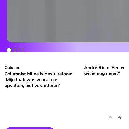
André Rieu: ‘Een vrol
Columnist Miloe is besluiteloos: 'Mijn taak was vooral niet 
Column
André Rieu: ‘Een vroli
⭐
⭐
Premium
Premium
wil je nog meer?’
Columnist Miloe is besluiteloos:
'Mijn taak was vooral niet
opvallen, niet veranderen'