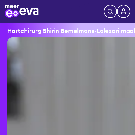
Hartchirurg Shirin Bemelmans-Lalezari maakt