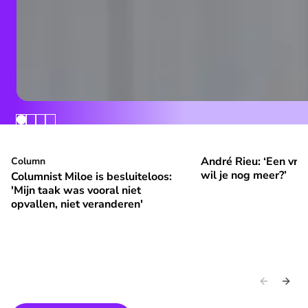
André Rieu: ‘Een vrol
Columnist Miloe is besluiteloos: 'Mijn taak was vooral niet 
Column
André Rieu: ‘Een vroli
⭐
⭐
Premium
Premium
wil je nog meer?’
Columnist Miloe is besluiteloos:
'Mijn taak was vooral niet
opvallen, niet veranderen'