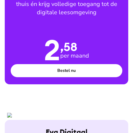
thuis én krijg volledige toegang tot de
digitale leesomgeving
2
,58
per maand
Bestel nu
Eva Digitaal