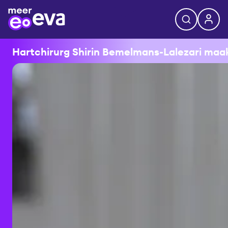
Hartchirurg Shirin Bemelmans-Lalezari maakt