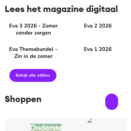
Lees het magazine digitaal
Eva 3 2026 - Zomer zonder zorgen
Eva 3 2026 - Zomer
Eva 2 2026
Eva 2 2026
zonder zorgen
Eva Themabundel – Zin in de zomer
Eva Themabundel –
Eva 1 2026
Eva 1 2026
Zin in de zomer
Bekijk alle edities
Shoppen