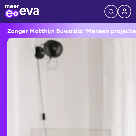
Zanger Matthijn Buwalda: ‘Mensen projecteren