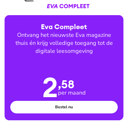
Eva Compleet
Ontvang het nieuwste Eva magazine
thuis én krijg volledige toegang tot de
digitale leesomgeving
2
,58
per maand
Bestel nu