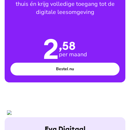
thuis én krijg volledige toegang tot de
digitale leesomgeving
2
,58
per maand
Bestel nu
Eva Digitaal