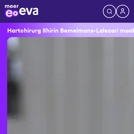
Hartchirurg Shirin Bemelmans-Lalezari maakt