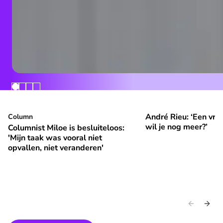
André Rieu: ‘Een vrol
Columnist Miloe is besluiteloos: 'Mijn taak was vooral niet 
Column
André Rieu: ‘Een vroli
⭐
⭐
Premium
Premium
wil je nog meer?’
Columnist Miloe is besluiteloos:
'Mijn taak was vooral niet
opvallen, niet veranderen'