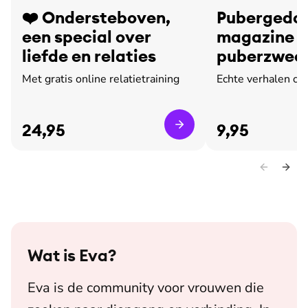
❤️ Ondersteboven,
Pubergedoe
een special over
magazine o
liefde en relaties
puberzweet
leed
Met gratis online relatietraining
Echte verhalen ov
24,95
9,95
Wat is
Eva
?
Eva is de community voor vrouwen die